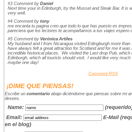
#3
Comment by
Daniel
Next time your in Edinburgh, try the Mussel and Steak Bar. It is
very well.
#4
Comment by
tony
me encanta tu pagina creo que todo lo que has puesto es impres
pareciera que los lectores te acompañamos a tus viajes espero c
#5
Comment by
Verónica Artiles
My husband and I from Nicaragua visited Edingburgh more than 1
have always felt a great attraction for Scotland and for me it was a
incredible historical places. We visited the Last drop Pub, which
Edinburgh, which all tourists should visit. I would like very muc
maybe one day!
Comment RSS
¡DIME QUE PIENSAS!
Escribe un
comentario
abajo diciéndome que piensas sobre mi art
desees.
Name
:
(requerido
Email:
E-Mail (re
en el blog)