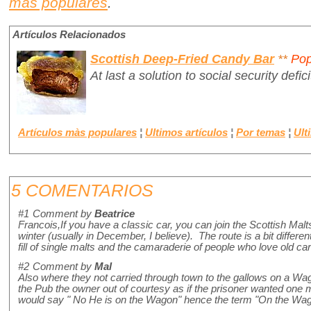
más populares
.
Artículos Relacionados
Scottish Deep-Fried Candy Bar
**
Pop
At last a solution to social security defici
Artículos màs populares
¦
Ultimos artículos
¦
Por temas
¦
Ult
5 COMENTARIOS
#1
Comment by
Beatrice
Francois,If you have a classic car, you can join the Scottish Malts
winter (usually in December, I believe). The route is a bit differ
fill of single malts and the camaraderie of people who love old c
#2
Comment by
Mal
Also where they not carried through town to the gallows on a Wa
the Pub the owner out of courtesy as if the prisoner wanted one 
would say " No He is on the Wagon" hence the term "On the 