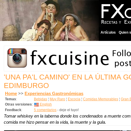
Artículos
Quien 
'UNA PA'L CAMINO' EN LA ÚLTIMA G
EDIMBURGO
Home
>>
Experiencias Gastronómicas
Temas
:
Bebidas
¦
Muy Raro
¦
Escocia
¦
Comidas Memorables
¦
Gran 
Otras versiones
:
English
Feedback
:
5 comentarios
- deje el tuyo!
Tomar whiskey en la taberna donde los condenados a muerte comí
comida me hizo pensar en la vida, la muerte y la gula.