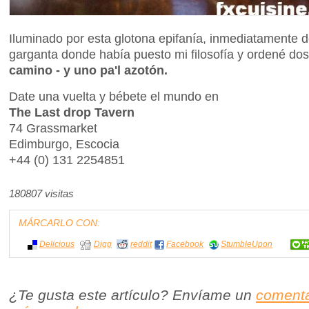
Iluminado por esta glotona epifanía, inmediatamente 
garganta donde había puesto mi filosofía y ordené d
camino - y uno pa'l azotón.
Date una vuelta y bébete el mundo en
The Last drop Tavern
74 Grassmarket
Edimburgo, Escocia
+44 (0) 131 2254851
180807 visitas
MÁRCARLO CON:
Delicious
Digg
reddit
Facebook
StumbleUpon
¿Te gusta este artículo? Envíame un
comenta