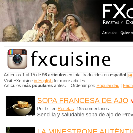
Artículos
Quien 
Artículos 1 al 15 de
98 artículos
en total traducidos en
español
Visit FXcuisine
in English
for more articles.
Artículos
más populares
antes. Ordenar por:
Popularidad
¦
Fech
SOPA FRANCESA DE AJO
Por fx
en
Recetas
195 comentarios
Sencilla y saludable sopa de ajo de Pro
LA MINESTRONE AUTÉNTIC