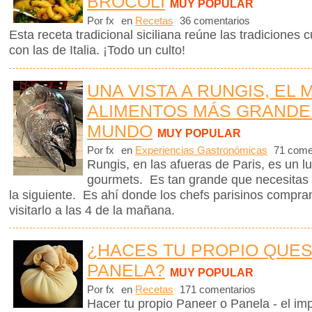
BRÓCOLI
MUY POPULAR
Por fx
en
Recetas
36 comentarios
Esta receta tradicional siciliana reúne las tradiciones c
con las de Italia. ¡Todo un culto!
UNA VISTA A RUNGIS, EL
ALIMENTOS MÁS GRANDE
MUNDO
MUY POPULAR
Por fx
en
Experiencias Gastronómicas
71 come
Rungis, en las afueras de Paris, es un lu
gourmets. Es tan grande que necesitas 
la siguiente. Es ahí donde los chefs parisinos compr
visitarlo a las 4 de la mañana.
¿HACES TU PROPIO QUE
PANELA?
MUY POPULAR
Por fx
en
Recetas
171 comentarios
Hacer tu propio Paneer o Panela - el im