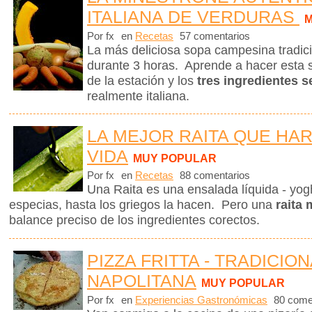
ITALIANA DE VERDURAS
M
Por fx
en
Recetas
57 comentarios
La más deliciosa sopa campesina tradicio
durante 3 horas. Aprende a hacer esta 
de la estación y los
tres ingredientes s
realmente italiana.
LA MEJOR RAITA QUE HAR
VIDA
MUY POPULAR
Por fx
en
Recetas
88 comentarios
Una Raita es una ensalada líquida - yog
especias, hasta los griegos la hacen. Pero una
raita
balance preciso de los ingredientes corectos.
PIZZA FRITTA - TRADICION
NAPOLITANA
MUY POPULAR
Por fx
en
Experiencias Gastronómicas
80 come