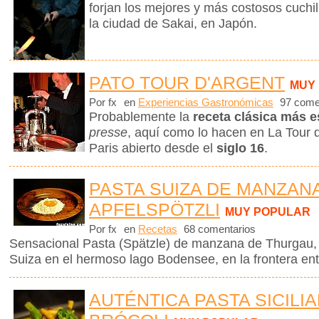
forjan los mejores y más costosos cuchi
la ciudad de Sakai, en Japón.
PATO TOUR D'ARGENT
MUY
Por fx
en
Experiencias Gastronómicas
97 come
Probablemente la
receta clásica más e
presse
, aquí como lo hacen en La Tour d
Paris abierto desde el
siglo 16
.
PASTA SUIZA DE MANZANA
APFELSPÖTZLI
MUY POPULAR
Por fx
en
Recetas
68 comentarios
Sensacional Pasta (Spätzle) de manzana de Thurgau,
Suiza en el hermoso lago Bodensee, en la frontera ent
AUTÉNTICA PASTA SICILI