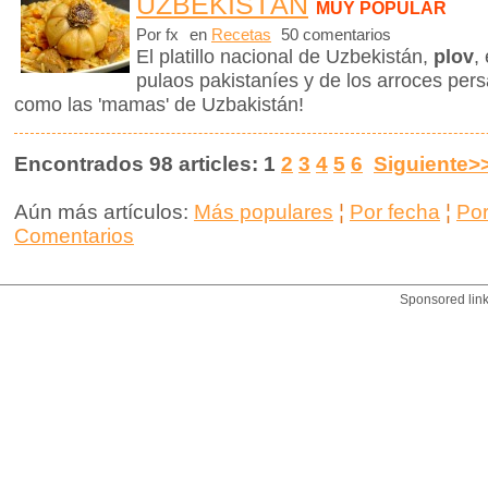
UZBEKISTÁN
MUY POPULAR
Por fx
en
Recetas
50 comentarios
El platillo nacional de Uzbekistán,
plov
,
pulaos pakistaníes y de los arroces pe
como las 'mamas' de Uzbakistán!
Encontrados 98 articles: 1
2
3
4
5
6
Siguiente>
Aún más artículos:
Más populares
¦
Por fecha
¦
Po
Comentarios
Sponsored lin