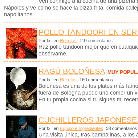
Ven conmigo a la cocina de una pizería 
Nápoles y ve como se hace la pizza frita, comida callej
napolitanos.
POLLO TANDOORI EN SER
Por fx
en
Recetas
110 comentarios
Haz pollo tandoori mejor que en cualquie
obsérvame.
RAGÚ BOLOÑESA
MUY POPUL
Por fx
en
Recetas
160 comentarios
Boloñesa es una de los platos más famos
fuera de Bologna puede uno comer un v
En tu propia cocina si tu sigues mi recet
CUCHILLEROS JAPONESE
Por fx
en
Equipo e Ingredientes
98 comentarios
Una visita única, tras bambalinas, a los