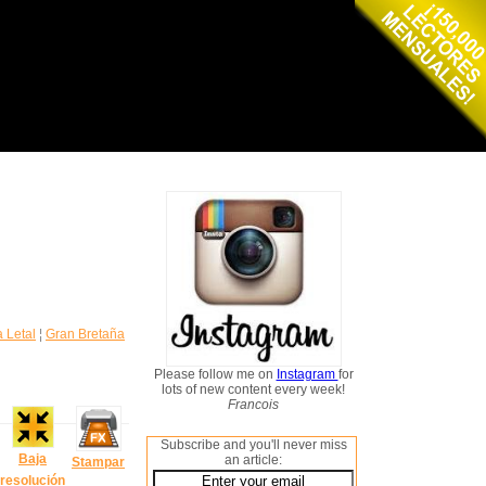
 Letal
¦
Gran Bretaña
Please follow me on
Instagram
for
lots of new content every week!
Francois
Subscribe and you'll never miss
Baja
an article:
Stampar
resolución