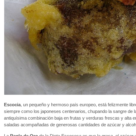
Escocia
, un pequeño y hermoso país europeo, está felizmente lib
siempre como los japoneses centenarios, chupando la sangre de
antiquísima combinación baja en frutas y verduras frescas y alta 
saladas acompañadas de generosas cantidades de azúcar y alco
La
Regla de Oro
de la Dieta Escocesa es que la grasa, el azúcar y