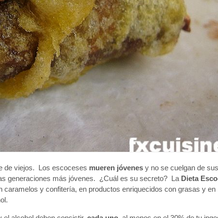
re de viejos. Los escoceses
mueren jóvenes
y no se cuelgan de sus
 las generaciones más jóvenes. ¿Cuál es su secreto? La
Dieta Esc
en caramelos y confitería, en productos enriquecidos con grasas y en
hol.
 el alcohol deben consistir,
cada uno
, al menos en el 30% de tu inge