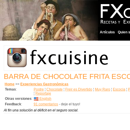
Artículos
Quien 
BARRA DE CHOCOLATE FRITA ESC
Home
>>
Experiencias Gastronómicas
Temas
:
Postre
¦
Chocolate
¦
Freir es Divertido
¦
Muy Raro
¦
Escocia
¦
P
¦
Reportaje
Otras versiones
:
English
Feedback
:
91 comentarios
- deje el tuyo!
Al fin una solución al déficit en el seguro social.