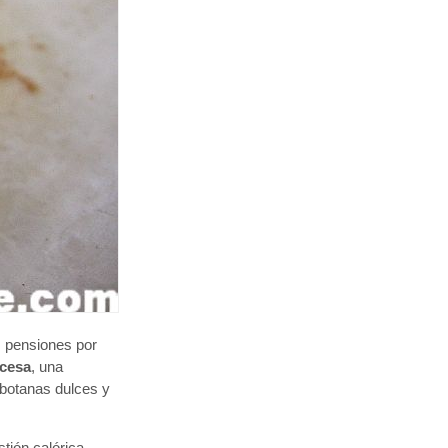
 pensiones por
ocesa
, una
 botanas dulces y
stión calórica.