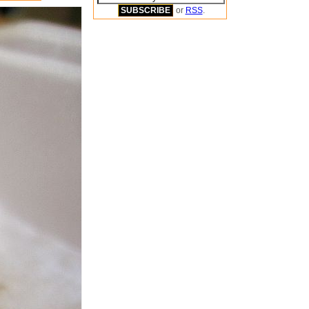
or
RSS
.