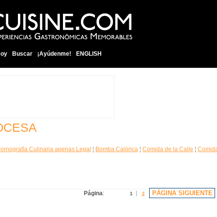
soy
Buscar
¡Ayúdenme!
ENGLISH
OCESA
ornografía Culinaria apenas Legal
¦
Bomba Calórica
¦
Comida de la Calle
¦
Comida
PÁGINA SIGUIENTE
Página
:
1
2