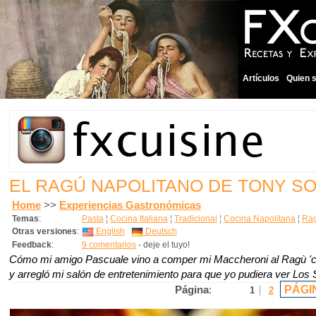
Artículos
Quien 
EL RAGÚ NAPOLITANO DE TONY S
Home
>>
Experiencias Gastronómicas
Temas
:
Pasta
¦
Cocina Italiana
¦
Tradicional
¦
Cocina Napolitana
¦
Rag
Otras versiones
:
English
Deutsch
Feedback
:
9 comentarios
- deje el tuyo!
Cómo mi amigo Pascuale vino a comper mi Maccheroni al Ragù '
y arregló mi salón de entretenimiento para que yo pudiera ver Los
PÁGI
Página
:
1
2