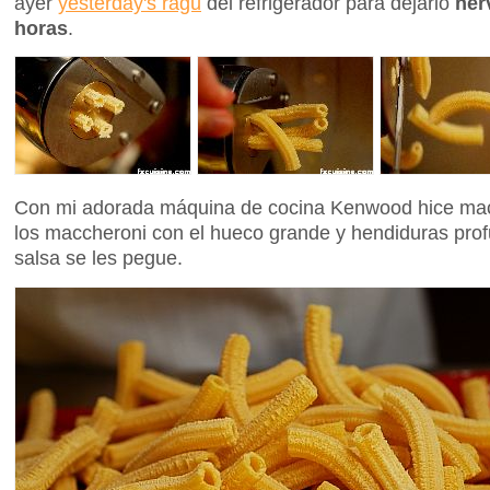
ayer
yesterday's ragù
del refrigerador para dejarlo
her
horas
.
Con mi adorada máquina de cocina Kenwood hice macc
los maccheroni con el hueco grande y hendiduras pro
salsa se les pegue.