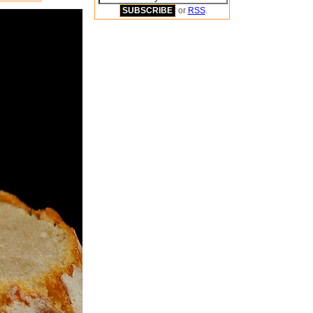
or
RSS
.