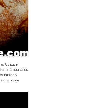
ro
. Utiliza el
llos más sencillos
más básico y
as drogas de