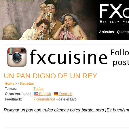
Artículos
Quien 
UN PAN DIGNO DE UN REY
Home
>>
Recetas
Temas
:
Trufas
Otras versiones
:
English
Deutsch
Feedback
:
7 comentarios
- deje el tuyo!
Rellenar un pan con trufas blancas no es barato, pero ¡Es buenísm