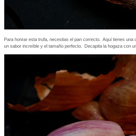
Para honrar esta trufa, necesitas el pan correcto. Aquí tienes una
un sabor increíble y el tamaño perfecto. Decapita la hogaza con un 