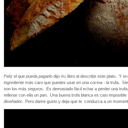
Feliz el que pueda pagarlo
dijo m¡ libro al describir este plato. Y 
ingrediente más caro que puedes usar en una cocina - la trufa. Si
son los más seguros. Es demasiado fácil echar a perder una truf
rellenar con ella un pan. Una buena trufa blanca es casi imposibl
diseñador. Pero dame gusto y deja que te conduzca a un moment