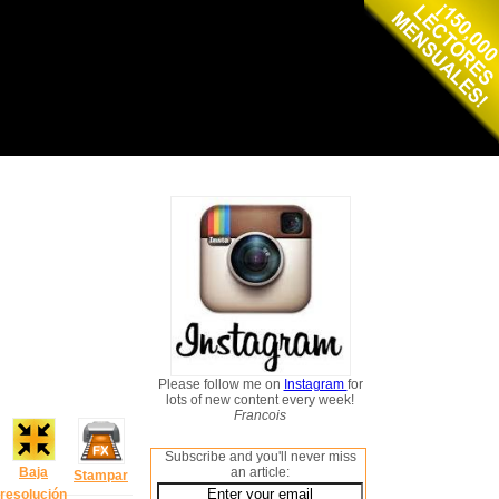
Please follow me on
Instagram
for
lots of new content every week!
Francois
Subscribe and you'll never miss
Baja
an article:
Stampar
resolución