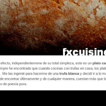
en efecto, independientemene de su total simpleza, este es un
plato ca
empre he encontrado que cuando cocinas con trufas en casa, los plati
a. Me las ingenié para hacerme de una
trufa blanca
y decidí ir a lo 
e de encontrar últimamente y de cualquier manera, cuestan más que l
o de poesía pura.