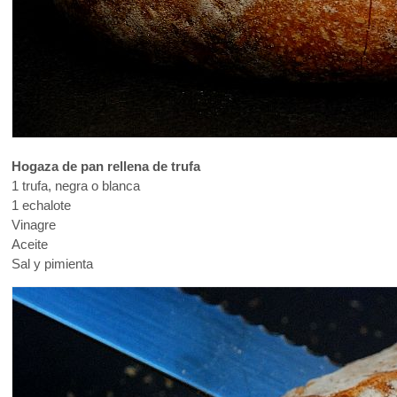
Hogaza de pan rellena de trufa
1 trufa, negra o blanca
1 echalote
Vinagre
Aceite
Sal y pimienta