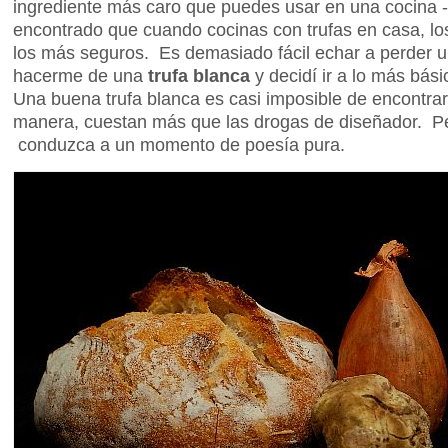
ingrediente más caro que puedes usar en una cocina -
encontrado que cuando cocinas con trufas en casa, los 
los más seguros. Es demasiado fácil echar a perder u
hacerme de una
trufa blanca
y decidí ir a lo más bási
Una buena trufa blanca es casi imposible de encontrar
manera, cuestan más que las drogas de diseñador. Pe
conduzca a un momento de poesía pura.