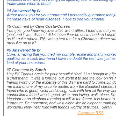
truffle alone when in doubt.
#4
Answered by
fx
Arthur thank you for your comment! I personally guarantee that jus
increase risks of heart diseases. Hope to see you around!
#5
Comment by
Clive Costa-Correa
François, you know my love affair with truffles. I tried this out y
'pao' and it was divine. I didn't have fleur de sel to hand so I use
as it's quite robust. This was a test run for a Christmas dinner start
meal live up to it?
#6
Answered by
fx
Clive, amazing that you tried my humble recipe and that it worke
qualities as a cook first-hand I have no doubt the rest was just 
land of your ancestors!
#7
Comment by
Sarah
Hey FX,Thanks again for your beautiful blog! I just bought my first
a chef friend. It was a fortune, but worth it to see the look on his fa
friends worthy of the expense of this dish are hard to come by, do 
me think of one of my favorite quotes from the Buddhist classic,
friend who is good, wise, and loving, walk with him all the way a
cannot find a friend who is good, wise, and loving, walk alone, l
kingdom or an elephant roaming at will in the forest. It is better to
immature. Be contented, and walk alone like an elephant roaming 
wonderful New Year filled with friends worthy of truffles...Sarah
Comment RSS