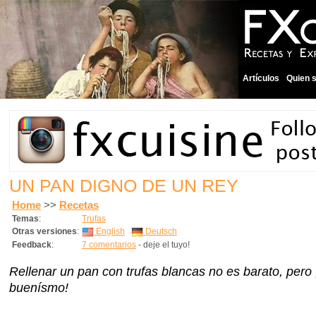
Artículos
Quien 
UN PAN DIGNO DE UN REY
Home
>>
Recetas
Temas
:
Trufas
Otras versiones
:
English
Deutsch
Feedback
:
7 comentarios
- deje el tuyo!
Rellenar un pan con trufas blancas no es barato, pero
buenísmo!