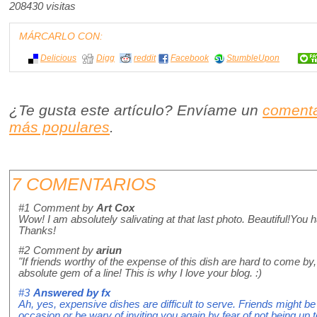
208430 visitas
MÁRCARLO CON:
Delicious
Digg
reddit
Facebook
StumbleUpon
¿Te gusta este artículo? Envíame un
comenta
más populares
.
7 COMENTARIOS
#1
Comment by
Art Cox
Wow! I am absolutely salivating at that last photo. Beautiful!You h
Thanks!
#2
Comment by
ariun
"If friends worthy of the expense of this dish are hard to come by, 
absolute gem of a line! This is why I love your blog. :)
#3
Answered by
fx
Ah, yes, expensive dishes are difficult to serve. Friends might b
occasion or be wary of inviting you again by fear of not being up 