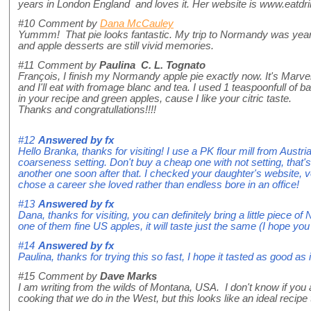
years in London England and loves it. Her website is www.eatdrin
#10
Comment by
Dana McCauley
Yummm! That pie looks fantastic. My trip to Normandy was years
and apple desserts are still vivid memories.
#11
Comment by
Paulina C. L. Tognato
François, I finish my Normandy apple pie exactly now. It's Marvell
and I'll eat with fromage blanc and tea. I used 1 teaspoonfull of 
in your recipe and green apples, cause I like your citric taste.
Thanks and congratullations!!!!
#12
Answered by
fx
Hello Branka, thanks for visiting! I use a PK flour mill from Austri
coarseness setting. Don't buy a cheap one with not setting, that'
another one soon after that. I checked your daughter's website, v
chose a career she loved rather than endless bore in an office!
#13
Answered by
fx
Dana, thanks for visiting, you can definitely bring a little piece o
one of them fine US apples, it will taste just the same (I hope you
#14
Answered by
fx
Paulina, thanks for trying this so fast, I hope it tasted as good as 
#15
Comment by
Dave Marks
I am writing from the wilds of Montana, USA. I don't know if you 
cooking that we do in the West, but this looks like an ideal recip