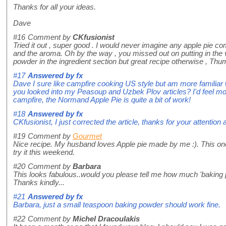
Thanks for all your ideas.
Dave
#16
Comment by
CKfusionist
Tried it out , super good . I would never imagine any apple pie com
and the aroma. Oh by the way , you missed out on putting in the v
powder in the ingredient section but great recipe otherwise , Thu
#17
Answered by
fx
Dave I sure like campfire cooking US style but am more familiar
you looked into my Peasoup and Uzbek Plov articles? I'd feel mo
campfire, the Normand Apple Pie is quite a bit of work!
#18
Answered by
fx
CKfusionist, I just corrected the article, thanks for your attention 
#19
Comment by
Gourmet
Nice recipe. My husband loves Apple pie made by me :). This on
try it this weekend.
#20
Comment by
Barbara
This looks fabulous..would you please tell me how much 'baking 
Thanks kindly...
#21
Answered by
fx
Barbara, just a small teaspoon baking powder should work fine.
#22
Comment by
Michel Dracoulakis