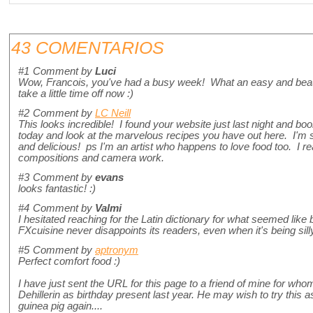
43 COMENTARIOS
#1
Comment by
Luci
Wow, Francois, you've had a busy week! What an easy and beautif
take a little time off now :)
#2
Comment by
LC Neill
This looks incredible! I found your website just last night and b
today and look at the marvelous recipes you have out here. I'm su
and delicious! ps I'm an artist who happens to love food too. I r
compositions and camera work.
#3
Comment by
evans
looks fantastic! :)
#4
Comment by
Valmi
I hesitated reaching for the Latin dictionary for what seemed lik
FXcuisine never disappoints its readers, even when it's being sill
#5
Comment by
aptronym
Perfect comfort food :)
I have just sent the URL for this page to a friend of mine for whom
Dehillerin as birthday present last year. He may wish to try this as 
guinea pig again....