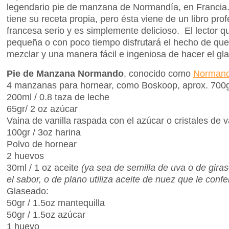
legendario pie de manzana de Normandía, en Francia
tiene su receta propia, pero ésta viene de un libro pro
francesa serio y es simplemente delicioso. El lector q
pequeña o con poco tiempo disfrutará el hecho de qu
mezclar y una manera fácil e ingeniosa de hacer el gl
Pie de Manzana Normando
, conocido como
Normand
4 manzanas para hornear, como Boskoop, aprox. 700gr
200ml / 0.8 taza de leche
65gr/ 2 oz azúcar
Vaina de vanilla raspada con el azúcar o cristales de va
100gr / 3oz harina
Polvo de hornear
2 huevos
30ml / 1 oz aceite
(ya sea de semilla de uva o de gira
el sabor, o de plano utiliza aceite de nuez que le confer
Glaseado:
50gr / 1.5oz mantequilla
50gr / 1.5oz azúcar
1 huevo