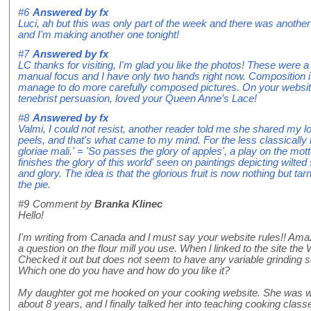
#6
Answered by
fx
Luci, ah but this was only part of the week and there was another 
and I'm making another one tonight!
#7
Answered by
fx
LC thanks for visiting, I'm glad you like the photos! These were 
manual focus and I have only two hands right now. Composition is
manage to do more carefully composed pictures. On your website 
tenebrist persuasion, loved your Queen Anne’s Lace!
#8
Answered by
fx
Valmi, I could not resist, another reader told me she shared my l
peels, and that's what came to my mind. For the less classically in
gloriae mali.' = 'So passes the glory of apples', a play on the mott
finishes the glory of this world' seen on paintings depicting wilte
and glory. The idea is that the glorious fruit is now nothing but tarn
the pie.
#9
Comment by
Branka Klinec
Hello!
I'm writing from Canada and l must say your website rules!! Am
a question on the flour mill you use. When l linked to the site th
Checked it out but does not seem to have any variable grinding se
Which one do you have and how do you like it?
My daughter got me hooked on your cooking website. She was wo
about 8 years, and l finally talked her into teaching cooking class