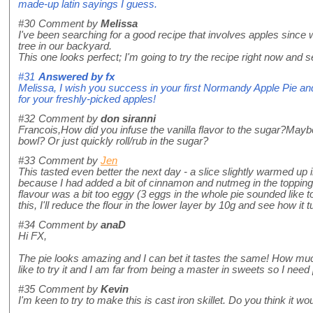
made-up latin sayings I guess.
#30
Comment by
Melissa
I've been searching for a good recipe that involves apples since 
tree in our backyard.
This one looks perfect; I'm going to try the recipe right now and s
#31
Answered by
fx
Melissa, I wish you success in your first Normandy Apple Pie an
for your freshly-picked apples!
#32
Comment by
don siranni
Francois,How did you infuse the vanilla flavor to the sugar?Maybe
bowl? Or just quickly roll/rub in the sugar?
#33
Comment by
Jen
This tasted even better the next day - a slice slightly warmed u
because I had added a bit of cinnamon and nutmeg in the topping.
flavour was a bit too eggy (3 eggs in the whole pie sounded like 
this, I'll reduce the flour in the lower layer by 10g and see how it t
#34
Comment by
anaD
Hi FX,
The pie looks amazing and I can bet it tastes the same! How muc
like to try it and I am far from being a master in sweets so I need 
#35
Comment by
Kevin
I'm keen to try to make this is cast iron skillet. Do you think it w