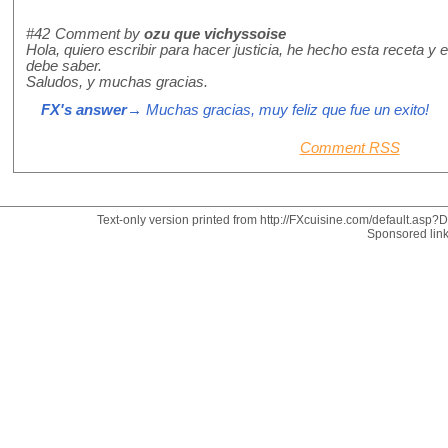
#42
Comment by
ozu que vichyssoise
Hola, quiero escribir para hacer justicia, he hecho esta receta y
debe saber.
Saludos, y muchas gracias.
FX's answer
→ Muchas gracias, muy feliz que fue un exito!
Comment RSS
Text-only version printed from http://FXcuisine.com/default.asp?Di
Sponsored lin