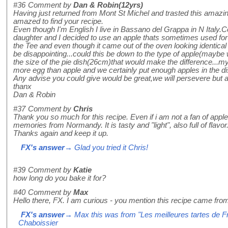
#36
Comment by
Dan & Robin(12yrs)
Having just returned from Mont St Michel and trasted this amazi
amazed to find your recipe.
Even though I'm English I live in Bassano del Grappa in N Italy.
daughter and I decided to use an apple thats sometimes used for
the Tee and even though it came out of the oven looking identical
be disappointing...could this be down to the type of apple(maybe
the size of the pie dish(26cm)that would make the difference...m
more egg than apple and we certainly put enough apples in the di
Any advise you could give would be great,we will persevere but 
thanx
Dan & Robin
#37
Comment by
Chris
Thank you so much for this recipe. Even if i am not a fan of apple 
memories from Normandy. It is tasty and "light", also full of flavor
Thanks again and keep it up.
FX's answer
→ Glad you tried it Chris!
#39
Comment by
Katie
how long do you bake it for?
#40
Comment by
Max
Hello there, FX. I am curious - you mention this recipe came fro
FX's answer
→ Max this was from "Les meilleures tartes de F
Chaboissier