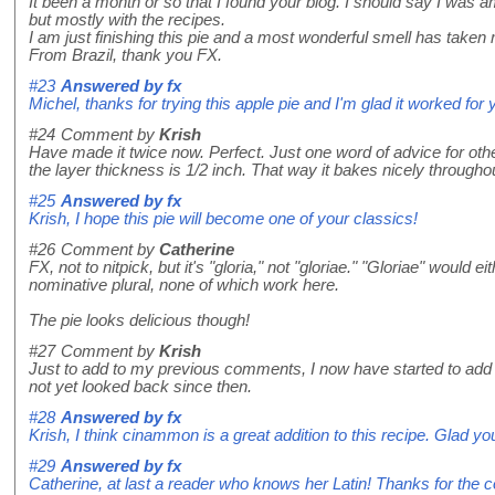
It been a month or so that I found your blog. I should say I was am
but mostly with the recipes.
I am just finishing this pie and a most wonderful smell has take
From Brazil, thank you FX.
#23
Answered by
fx
Michel, thanks for trying this apple pie and I'm glad it worked for 
#24
Comment by
Krish
Have made it twice now. Perfect. Just one word of advice for othe
the layer thickness is 1/2 inch. That way it bakes nicely througho
#25
Answered by
fx
Krish, I hope this pie will become one of your classics!
#26
Comment by
Catherine
FX, not to nitpick, but it's "gloria," not "gloriae." "Gloriae" would ei
nominative plural, none of which work here.
The pie looks delicious though!
#27
Comment by
Krish
Just to add to my previous comments, I now have started to add 
not yet looked back since then.
#28
Answered by
fx
Krish, I think cinammon is a great addition to this recipe. Glad you 
#29
Answered by
fx
Catherine, at last a reader who knows her Latin! Thanks for the co