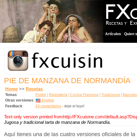
Artículos
Quien 
PIE DE MANZANA DE NORMANDÍA
Home
>>
Recetas
Temas
:
Postre
¦
Repostería
¦
Cocina Francesa
¦
Tradicional
¦
Manzan
Otras versiones
:
English
Feedback
:
43 comentarios
- deje el tuyo!
Text-only version printed fromhttp://FXcuisine.com/default.asp?Di
Jugosa y tradicional tarta de manzana de Normandía.
Aquí tienes una de las cuatro versiones oficiales de l