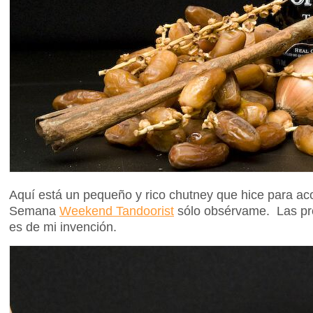
Aquí está un pequeño y rico chutney que hice para aco
Semana
Weekend Tandoorist
sólo obsérvame. Las pr
es de mi invención.