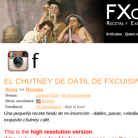
Artículos
Quien 
EL CHUTNEY DE DÁTIL DE FXCUISI
Home
>>
Recetas
Temas
:
Cocina Hindú
¦
Mi propio invento
Otras versiones
:
English
Feedback
:
30 comentarios
- deje el tuyo!
Una pequeña receta hindú de mi invención - dátiles, pasas, ceboll
exquisito chutney café.
This is the
high resolution version
.