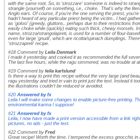
with the same root. So, to 'strozzare' someone is indeed to stran
strangle (yourself) on something, i.e., choke. That's why the lite
Anglo ears. Of course, if you're the one serving the priest, you're in
hadn't heard of any particular priest being the victim.. I had gath
as 'golosi' (greedy, gluttons.. perhaps due to their restrictions f
easily choke while (quickly) eating such thick, chewy morsels. In 
name, strozza/strangolapreti, is used for a number of flour-based
even for large 'gnudi', which are ricotta/spinach dumplings. Ther
'strozzapreti' recipe.
#18
Comment by
Leila Denmark
I made it yesterday and cooked it as recommended the full seven
The last five hours, while the ragu simmered, was no trouble at all 
#19
Comment by
leila karlslund
Is there a way to print this recipe without the very large (and bea
ragu yesterday and tried in vain to print just the text. Instead it 
the illustrations couldn't be reduced or avoided.
#20
Answered by
fx
Leila I will make some changes to enable picture-free printing. Th
environmental karma I suppose!
#21
Answered by
fx
Leila, I now have made a print version accessible from a link right 
pictures, no ads - just the text.
#22
Comment by
Fred
Great recipe! Worth the time. I tempered the excess gnocchis in 