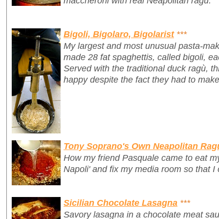
maccheroni with real Neapolitan ragù.
Bigoli, Bigolaro, Bigolarist
***
My largest and most unusual pasta-mak
made 28 fat spaghettis, called
bigoli
, e
Served with the traditional duck ragù, 
happy despite the fact they had to make
Tony Soprano's Own Neapolitan Rag
How my friend Pasquale came to eat my 
Napoli' and fix my media room so that I
Sicilian Chocolate Lasagna
***
Savory lasagna in a chocolate meat sauc