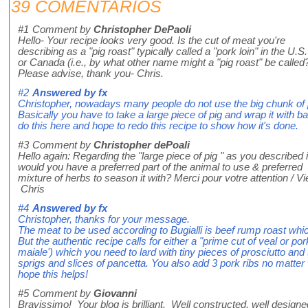
39 COMENTARIOS
#1
Comment by
Christopher DePaoli
Hello- Your recipe looks very good. Is the cut of meat you're
describing as a "pig roast" typically called a "pork loin" in the U.S.
or Canada (i.e., by what other name might a "pig roast" be called
Please advise, thank you- Chris.
#2
Answered by
fx
Christopher, nowadays many people do not use the big chunk of
Basically you have to take a large piece of pig and wrap it with bac
do this here and hope to redo this recipe to show how it's done.
#3
Comment by
Christopher dePoali
Hello again: Regarding the "large piece of pig " as you described i
would you have a preferred part of the animal to use & preferred
mixture of herbs to season it with? Merci pour votre attention / 
Chris
#4
Answered by
fx
Christopher, thanks for your message.
The meat to be used according to Bugialli is beef rump roast whic
But the authentic recipe calls for either a "prime cut of veal or por
maiale') which you need to lard with tiny pieces of prosciutto and
sprigs and slices of pancetta. You also add 3 pork ribs no matter
hope this helps!
#5
Comment by
Giovanni
Bravissimo! Your blog is brilliant. Well constructed, well designe