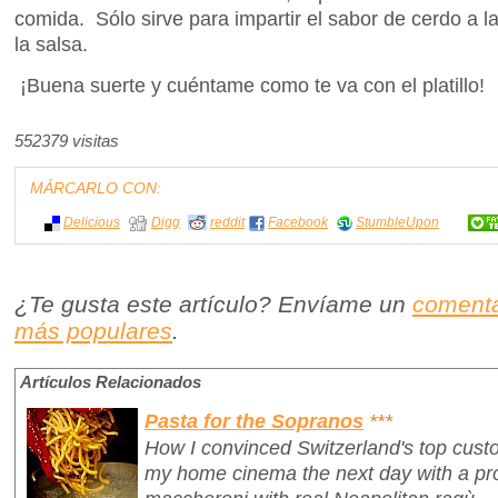
comida. Sólo sirve para impartir el sabor de cerdo a 
la salsa.
¡Buena suerte y cuéntame como te va con el platillo!
552379 visitas
MÁRCARLO CON:
Delicious
Digg
reddit
Facebook
StumbleUpon
¿Te gusta este artículo? Envíame un
comenta
más populares
.
Artículos Relacionados
Pasta for the Sopranos
***
How I convinced Switzerland's top custo
my home cinema
the next day
with a p