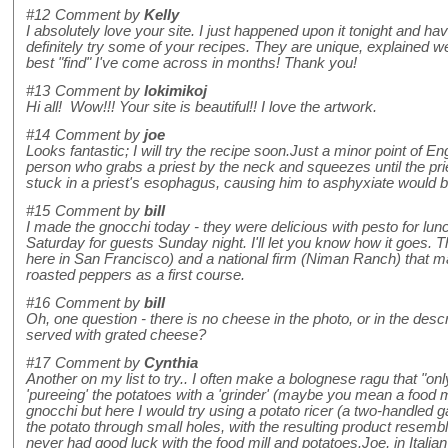
#12
Comment by
Kelly
I absolutely love your site. I just happened upon it tonight and ha
definitely try some of your recipes. They are unique, explained wel
best "find" I've come across in months! Thank you!
#13
Comment by
lokimikoj
Hi all! Wow!!! Your site is beautiful!! I love the artwork.
#14
Comment by
joe
Looks fantastic; I will try the recipe soon.Just a minor point of En
person who grabs a priest by the neck and squeezes until the pr
stuck in a priest's esophagus, causing him to asphyxiate would be
#15
Comment by
bill
I made the gnocchi today - they were delicious with pesto for lunc
Saturday for guests Sunday night. I'll let you know how it goes. Th
here in San Francisco) and a national firm (Niman Ranch) that mak
roasted peppers as a first course.
#16
Comment by
bill
Oh, one question - there is no cheese in the photo, or in the descrip
served with grated cheese?
#17
Comment by
Cynthia
Another on my list to try.. I often make a bolognese ragu that "onl
'pureeing' the potatoes with a 'grinder' (maybe you mean a food m
gnocchi but here I would try using a potato ricer (a two-handled 
the potato through small holes, with the resulting product resemb
never had good luck with the food mill and potatoes.Joe, in Italian