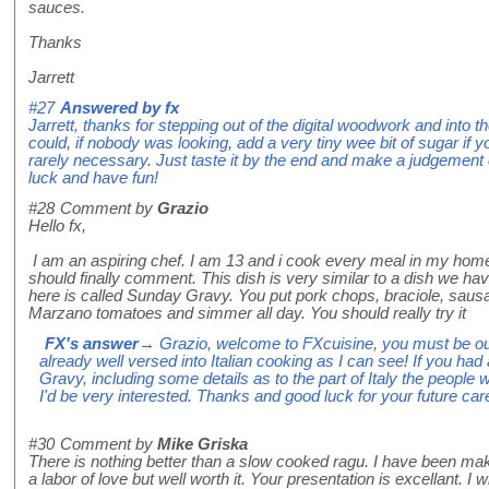
sauces.
Thanks
Jarrett
#27
Answered by
fx
Jarrett, thanks for stepping out of the digital woodwork and into
could, if nobody was looking, add a very tiny wee bit of sugar if your
rarely necessary. Just taste it by the end and make a judgement 
luck and have fun!
#28
Comment by
Grazio
Hello fx,
I am an aspiring chef. I am 13 and i cook every meal in my home. 
should finally comment. This dish is very similar to a dish we ha
here is called Sunday Gravy. You put pork chops, braciole, sau
Marzano tomatoes and simmer all day. You should really try it
FX's answer
→ Grazio, welcome to FXcuisine, you must be ou
already well versed into Italian cooking as I can see! If you ha
Gravy, including some details as to the part of Italy the people 
I'd be very interested. Thanks and good luck for your future car
#30
Comment by
Mike Griska
There is nothing better than a slow cooked ragu. I have been mak
a labor of love but well worth it. Your presentation is excellant. I w