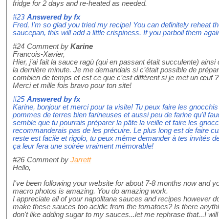
fridge for 2 days and re-heated as needed.
#23
Answered by
fx
Fred, I'm so glad you tried my recipe! You can definitely reheat the
saucepan, this will add a little crispiness. If you parboil them a
#24
Comment by
Karine
Francois-Xavier,
Hier, j’ai fait la sauce ragù (qui en passant était succulente) ains
la dernière minute. Je me demandais si c’était possible de prépare
combien de temps et est ce que c’est différent si je met un œuf ?
Merci et mille fois bravo pour ton site!
#25
Answered by
fx
Karine, bonjour et merci pour ta visite! Tu peux faire les gnocch
pommes de terres bien farineuses et aussi peu de farine qu'il faud
semble que tu pourrais préparer la pâte la veille et faire les gnoc
recommanderais pas de les précuire. Le plus long est de faire cuir
reste est facile et rigolo, tu peux même demander à tes invités de
ça leur fera une soirée vraiment mémorable!
#26
Comment by
Jarrett
Hello,
I've been following your website for about 7-8 months now and yo
macro photos is amazing. You do amazing work.
I appreciate all of your napolitana sauces and recipes however d
make these sauces too acidic from the tomatoes? Is there anythin
don't like adding sugar to my sauces...let me rephrase that...I wi