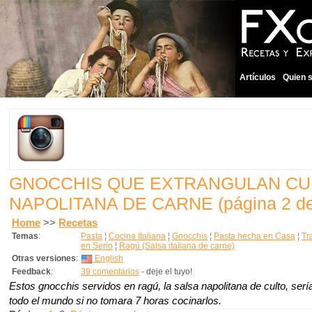
Artículos
Quien 
GNOCCHIS QUE EXTRANGULAN CU
NAPOLITANA DE CARNE
(página 2 d
Home
>>
Recetas
Temas
:
Pasta
¦
Cocina Italiana
¦
Gnocchis
¦
Pasta hecha en Casa
¦
Tr
en Serio
¦
Ragú (Salsa italiana de carne)
Otras versiones
:
English
Feedback
:
39 comentarios
- deje el tuyo!
Estos gnocchis servidos en
ragú,
la salsa napolitana de culto, se
todo el mundo si no tomara 7 horas cocinarlos.