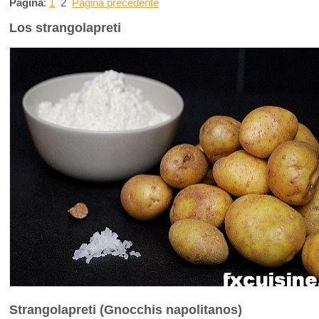
Página
:
1
2
Página precedente
Los strangolapreti
Strangolapreti (Gnocchis napolitanos)