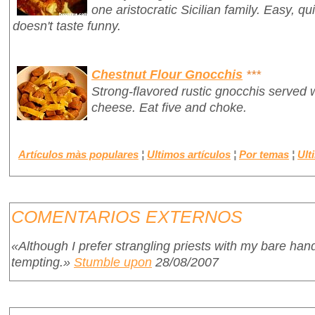
one aristocratic Sicilian family. Easy, qui
doesn't taste funny.
Chestnut Flour Gnocchis
***
Strong-flavored rustic gnocchis served 
cheese. Eat five and choke.
Artículos màs populares
¦
Ultimos artículos
¦
Por temas
¦
Ult
COMENTARIOS EXTERNOS
«Although I prefer strangling priests with my bare han
tempting.»
Stumble upon
28/08/2007