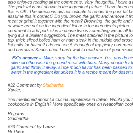
also enjoyed reading all the comments. Very thoughtful. I have a f
The pork fat is not shown in the ingredient picture. I have been 
this is OK. The directions did not indicate to render the pork fat 
assume this is correct? Do you brown the garlic and remove it fro
meat or grind it together with the meat? Browning the garlic and
of water are not on the ingredient list or in the ingredients picture
comment to add pork skin in phase two is something we do all the 
tying it is a brilliant suggestion. The meat stacked in the picture 
top, thick sliced boiled ham or ham steak in the middle and prosc
list calls for bacon? I do not see it. Enough of my picky comment
and narrative. Kudos chef. I can't wait to read more of your recip
FX's answer
→ Mike, sorry for the late answer. Yes, you do nee
olive oil otherwise the ground meat with burn. Many people fry th
garlic and throw it away, since much flavor has been passed to t
water in the ingredient list unless it is a recipe meant for desert
#32
Comment by
Siddhartha
Xavier,
You mentioned about La cucina napoletana in Italian. Would you
cookbooks in English? More specifically ones on Neapolitan coo
Regards
Siddhartha
#33
Comment by
Laura
Hi There