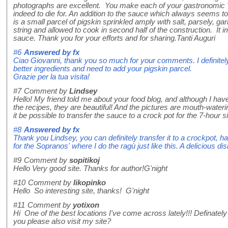
photographs are excellent. You make each of your gastronomic '
indeed to die for. An addition to the sauce which always seems t
is a small parcel of pigskin sprinkled amply with salt, parsely, garli
string and allowed to cook in second half of the construction. It i
sauce. Thank you for your efforts and for sharing.Tanti Auguri
#6
Answered by
fx
Ciao Giovanni, thank you so much for your comments. I definitely
better ingredients and need to add your pigskin parcel.
Grazie per la tua visita!
#7
Comment by
Lindsey
Hello! My friend told me about your food blog, and although I have
the recipes, they are beautiful! And the pictures are mouth-water
it be possible to transfer the sauce to a crock pot for the 7-hou
#8
Answered by
fx
Thank you Lindsey, you can definitely transfer it to a crockpot, ha
for the Sopranos' where I do the ragù just like this. A delicious di
#9
Comment by
sopitikoj
Hello Very good site. Thanks for author!G'night
#10
Comment by
likopinko
Hello So interesting site, thanks! G'night
#11
Comment by
yotixon
Hi One of the best locations I've come across lately!!! Definat
you please also visit my site?