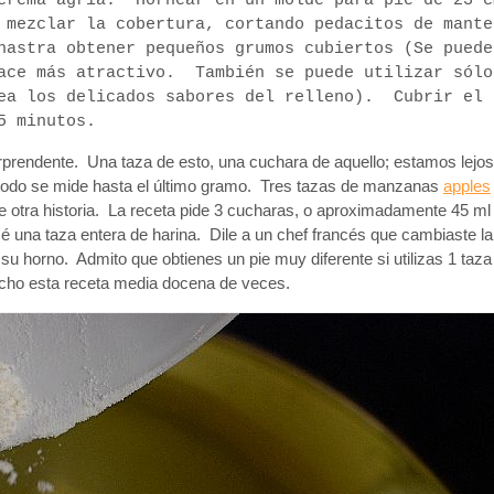
crema agria. Hornear en un molde para pie de 23 c
 mezclar la cobertura, cortando pedacitos de mante
hastra obtener pequeños grumos cubiertos (Se puede
hace más atractivo. También se puede utilizar sólo
cea los delicados sabores del relleno). Cubrir el 
15 minutos.
prendente. Una taza de esto, una cuchara de aquello; estamos lejos
e todo se mide hasta el último gramo. Tres tazas de manzanas
apples
e otra historia. La receta pide 3 cucharas, o aproximadamente 45 ml
é una taza entera de harina. Dile a un chef francés que cambiaste la
 su horno. Admito que obtienes un pie muy diferente si utilizas 1 taza
echo esta receta media docena de veces.