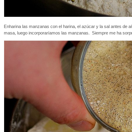
Enharina las manzanas con el harina, el azúcar y la sal antes de aña
masa, luego incorporaríamos las manzanas. Siempre me ha sorpre