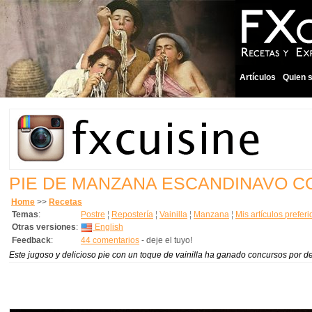
Artículos
Quien 
PIE DE MANZANA ESCANDINAVO C
Home
>>
Recetas
Temas
:
Postre
¦
Repostería
¦
Vainilla
¦
Manzana
¦
Mis artículos prefer
Otras versiones
:
English
Feedback
:
44 comentarios
- deje el tuyo!
Este jugoso y delicioso pie con un toque de vainilla ha ganado concursos por d