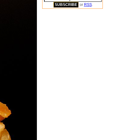
or
RSS
.