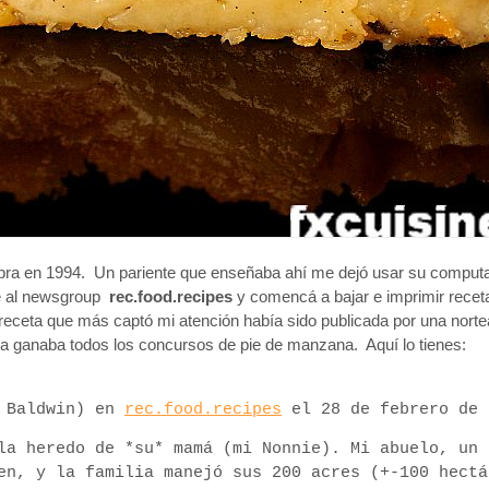
nebra en 1994. Un pariente que enseñaba ahí me dejó usar su comput
cé al newsgroup
rec.food.recipes
y comencá a bajar e imprimir receta
receta que más captó mi atención había sido publicada por una nort
ia ganaba todos los concursos de pie de manzana. Aquí lo tienes:
n Baldwin) en
rec.food.recipes
el 28 de febrero de 
la heredo de *su* mamá (mi Nonnie). Mi abuelo, un 
en, y la familia manejó sus 200 acres (+-100 hectá