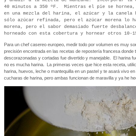
y añadir a la mezcla de manzana. Incorporar la 
40 minutos a 350 ºF. Mientras el pie se hornea,
en una mezcla del harina, el azúcar y la canela 
sólo azúcar refinada, pero el azúcar morena lo 
morena, pero el sabor demasiado fuerte desbalan
horneado con esta cobertura y hornear otros 10-
Para un chef casereo europeo, medir todo por volumen es muy sor
precisión encontrada en las recetas de repostería francesa dond
descorazonadas y cortadas fue divertido y manejable. El harina fu
no es mucha harina. La primeras veces que hice esta receta, utilic
harina, huevos, leche o mantequilla en un pastel y te asará vivo en
cucharas de harina, pero ambas funcionan de maravilla y ya he h