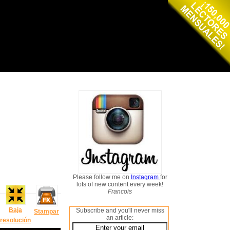
Please follow me on
Instagram
for
lots of new content every week!
Francois
Baja
Subscribe and you'll never miss
Stampar
an article:
resolución