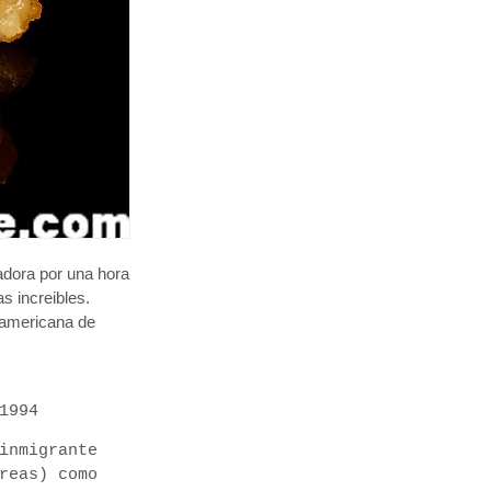
adora por una hora
s increibles.
eamericana de
1994
inmigrante
reas) como