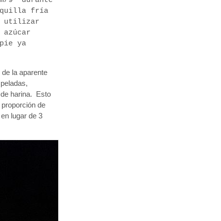
m/9" durante
quilla fría
 utilizar
 azúcar
pie ya
 de la aparente
peladas,
 de harina. Esto
 proporción de
 en lugar de 3