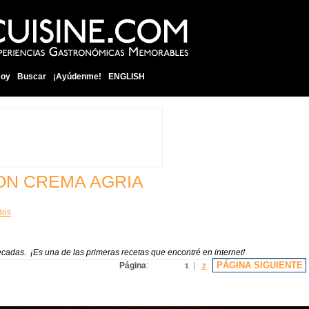
soy
Buscar
¡Ayúdenme!
ENGLISH
ON CREMA AGRIA
idos
ecadas. ¡Es una de las primeras recetas que encontré en internet!
PÁGINA SIGUIENTE
Página
:
1
2