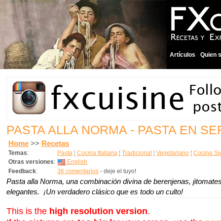
Artículos
Quien 
PASTA ALLA NORMA - PASTA EN SE
Home
>>
Recetas
Temas
:
Pasta
¦
Cocina Italiana
¦
Tradicional
¦
Vegetariano
¦
Cocina Sic
Otras versiones
:
English
Feedback
:
36 comentarios
- deje el tuyo!
Pasta alla Norma, una combinación divina de berenjenas, jitomates,
elegantes. ¡Un verdadero clásico que es todo un culto!
This is the
high resolution version
.