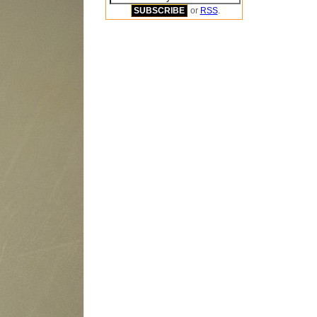
or
RSS
.