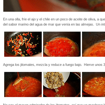
En una olla, fríe el ajo y el chile en un poco de aceite de oliva, a
del sabor marino del agua de mar que venía en las almejas. Un in
Agrega los jitomates, mezcla y reduce a fuego bajo. Hierve unos 
No soy el mayor admirador de los jitomates, así que yo machaco lo