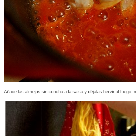
Añade las almejas sin concha a la salsa y déjalas hervir al fuego 