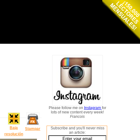
Please follow me on
Instagram
for
lots of new content every week!
Francois
Baja
Subscribe and you'll never miss
Stampar
an article:
resolución