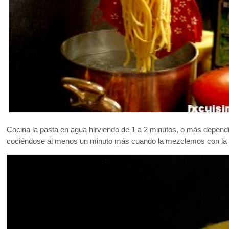
Cocina la pasta en agua hirviendo de 1 a 2 minutos, o más dependi
cociéndose al menos un minuto más cuando la mezclemos con la 