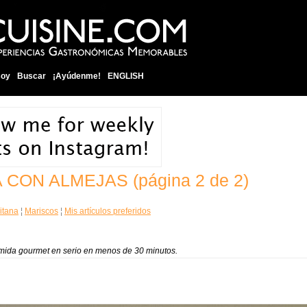
soy
Buscar
¡Ayúdenme!
ENGLISH
TA CON ALMEJAS
(página 2 de 2)
itana
¦
Mariscos
¦
Mis artículos preferidos
omida gourmet en serio en menos de 30 minutos.