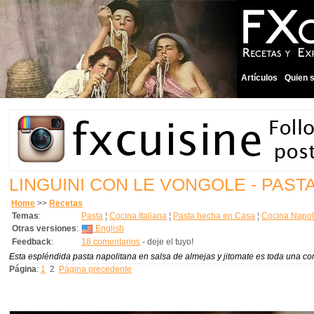
Artículos
Quien 
LINGUINI CON LE VONGOLE - PAS
Home
>>
Recetas
Temas
:
Pasta
¦
Cocina Italiana
¦
Pasta hecha en Casa
¦
Cocina Napol
Otras versiones
:
English
Feedback
:
18 comentarios
- deje el tuyo!
Esta espléndida pasta napolitana en salsa de almejas y jitomate es toda una c
Página
:
1
2
Página precedente