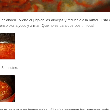
 que ablanden. Vierte el jugo de las almejas y redúcelo a la mitad. Est
tenso olor a yodo y a mar ¡Que no es para cuerpos tímidos!
3-5 minutos.
s míos a que se hagan pulpa. Si a tí te encantan los jitomates, dej