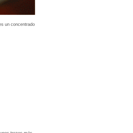
a es un concentrado
a unos trozos más