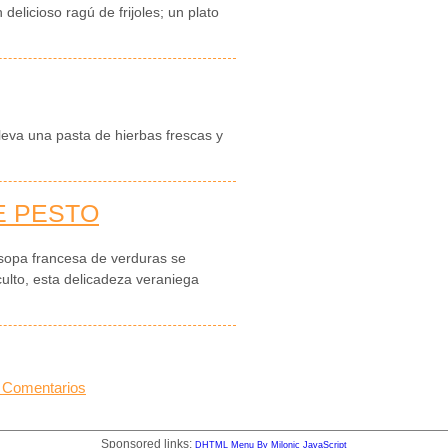
delicioso ragú de frijoles; un plato
lleva una pasta de hierbas frescas y
E PESTO
l sopa francesa de verduras se
culto, esta delicadeza veraniega
 Comentarios
Sponsored links:
DHTML Menu By Milonic JavaScript