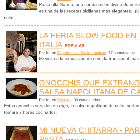
Pasta alla Norma, una combinación divina de berenj
es una de las recetas sicilianas más elegantes. ¡
culto!
LA FERIA SLOW FOOD EN 
ITALIA
POPULAR
Por fx
en
Experiencias Gastronómicas
77 comentarios
Mi visita a la exposición de comida tradicional más
GNOCCHIS QUE EXTRANG
SALSA NAPOLITANA DE C
Por fx
en
Recetas
39 comentarios
Estos gnocchis servidos en
ragú,
la salsa napolitana de culto, serí
tomara 7 horas cocinarlos.
MI NUEVA CHITARRA - PA
PASTA