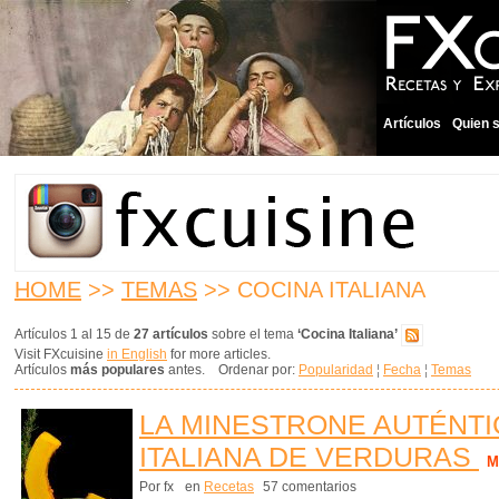
Artículos
Quien 
HOME
>>
TEMAS
>> COCINA ITALIANA
Artículos 1 al 15 de
27 artículos
sobre el tema
‘Cocina Italiana’
Visit FXcuisine
in English
for more articles.
Artículos
más populares
antes. Ordenar por:
Popularidad
¦
Fecha
¦
Temas
LA MINESTRONE AUTÉNTIC
ITALIANA DE VERDURAS
M
Por fx
en
Recetas
57 comentarios