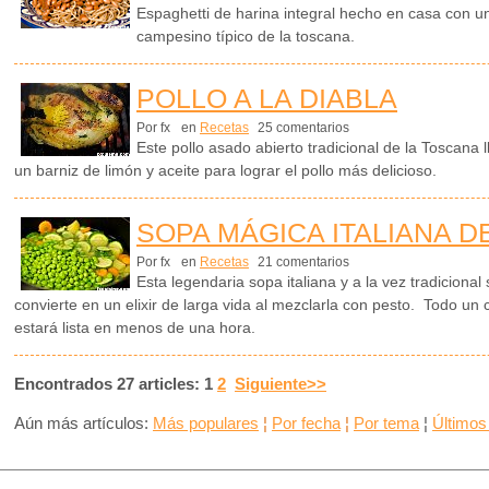
Espaghetti de harina integral hecho en casa con un 
campesino típico de la toscana.
POLLO A LA DIABLA
Por fx
en
Recetas
25 comentarios
Este pollo asado abierto tradicional de la Toscana 
un barniz de limón y aceite para lograr el pollo más delicioso.
SOPA MÁGICA ITALIANA D
Por fx
en
Recetas
21 comentarios
Esta legendaria sopa italiana y a la vez tradiciona
convierte en un elixir de larga vida al mezclarla con pesto. Todo un 
estará lista en menos de una hora.
Encontrados 27 articles: 1
2
Siguiente>>
Aún más artículos:
Más populares
¦
Por fecha
¦
Por tema
¦
Últimos