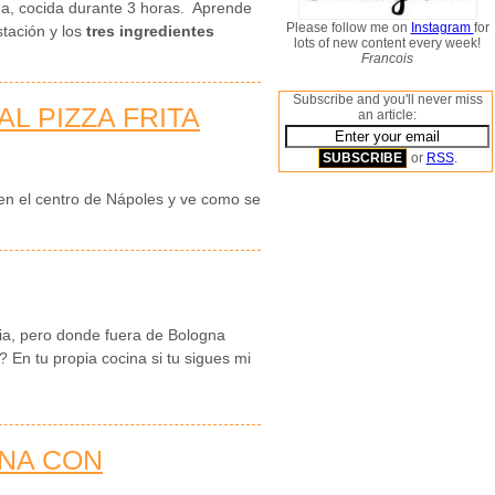
ana, cocida durante 3 horas. Aprende
Please follow me on
Instagram
for
stación y los
tres ingredientes
lots of new content every week!
Francois
Subscribe and you'll never miss
AL PIZZA FRITA
an article:
or
RSS
.
en el centro de Nápoles y ve como se
ia, pero donde fuera de Bologna
En tu propia cocina si tu sigues mi
ANA CON