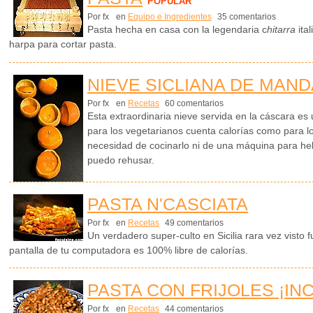
POPULAR
Por fx
en
Equipo e Ingredientes
35 comentarios
Pasta hecha en casa con la legendaria c
hitarra
ita
harpa para cortar pasta.
NIEVE SICLIANA DE MAN
Por fx
en
Recetas
60 comentarios
Esta extraordinaria nieve servida en la cáscara es
para los vegetarianos cuenta calorías como para l
necesidad de cocinarlo ni de una máquina para hel
puedo rehusar.
PASTA N'CASCIATA
Por fx
en
Recetas
49 comentarios
Un verdadero super-culto en Sicilia rara vez visto 
pantalla de tu computadora es 100% libre de calorías.
PASTA CON FRIJOLES ¡IN
Por fx
en
Recetas
44 comentarios