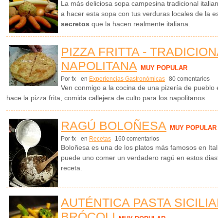
La más deliciosa sopa campesina tradicional itali
a hacer esta sopa con tus verduras locales de la e
secretos
que la hacen realmente italiana.
PIZZA FRITTA - TRADICION
NAPOLITANA
MUY POPULAR
Por fx
en
Experiencias Gastronómicas
80 comentarios
Ven conmigo a la cocina de una pizería de pueblo 
hace la pizza frita, comida callejera de culto para los napolitanos.
RAGÚ BOLOÑESA
MUY POPULAR
Por fx
en
Recetas
160 comentarios
Boloñesa es una de los platos más famosos en Ital
puede uno comer un verdadero ragú en estos dias? 
receta.
AUTÉNTICA PASTA SICILI
BRÓCOLI