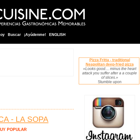
soy
Buscar
¡Ayúdenme!
ENGLISH
Pizza Fritta - traditional
Neapolitan deep-fried pizza
«Looks good.... minus the heart
attack you suffer after a a couple
of slices.»
Stumble upon
A - LA SOPA
UY POPULAR