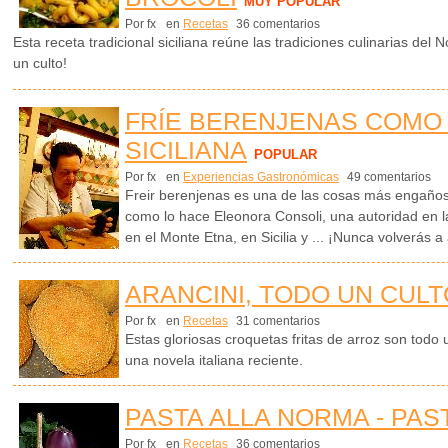
MUY POPULAR
Por fx
en
Recetas
36 comentarios
Esta receta tradicional siciliana reúne las tradiciones culinarias del N
un culto!
FRÍE BERENJENAS COMO
SICILIANA
POPULAR
Por fx
en
Experiencias Gastronómicas
49 comentarios
Freir berenjenas es una de las cosas más engaños
como lo hace Eleonora Consoli, una autoridad en la
en el Monte Etna, en Sicilia y ... ¡Nunca volverás 
ARANCINI, TODO UN CULTO
Por fx
en
Recetas
31 comentarios
Estas gloriosas croquetas fritas de arroz son todo u
una novela italiana reciente.
PASTA ALLA NORMA - PAS
Por fx
en
Recetas
36 comentarios