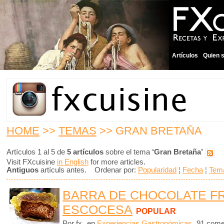
Artículos
Quien 
HOME
>>
TEMAS
>> GRAN BRETAÑA
Artículos 1 al 5 de
5 artículos
sobre el tema
‘Gran Bretaña’
Visit FXcuisine
in English
for more articles.
Antiguos
artículs antes. Ordenar por:
Popularidad
¦
Fecha
¦
Tem
BARRA DE CHOCOLATE FR
ESCOCESA
POPULAR
Por fx
en
Experiencias Gastronómicas
91 come