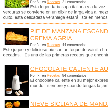
Por fx
en
Recetas
21 comentarios
Esta legendaria sopa italiana y a la vez 
verduras se convierte en un elixir de larga vida al me
culto, esta delicadeza veraniega estará lista en menos
PIE DE MANZANA ESCAN
CREMA AGRIA
Por fx
en
Recetas
44 comentarios
Este jugoso y delicioso pie con un toque de vainilla 
decadas. ¡Es una de las primeras recetas que encontr
CHOCOLATE CALIENTE A
Por fx
en
Recetas
84 comentarios
El chocolate caliente en su mejor expre
mundo - siempre y cuando tengas la jar
NIEVE SICLIANA DE MAN