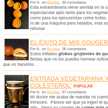
Por fx
en
Recetas
60 comentarios
Esta extraordinaria nieve servida en la 
espectacular apto tanto para los vegetar
como para los epicureístas come trufas.
ni de una máquina para helados, esta e
rehusar.
EL ÉXITO DE MIS GOUGÈ
Por fx
en
Recetas
36 comentarios
Estos inflados
globos grujientes de q
fiestas que no los puedes hornear sufici
que es hacerlos.
ENTRADA VEGETARIANA '
COLESTEROL'
POPULAR
Por fx
en
Recetas
67 comentarios
Mi doctor me acaba de mandar mi cuenta 
trimestre. Parece ser que ya ingerí el q
año. Seguí su consejo de
comer más v