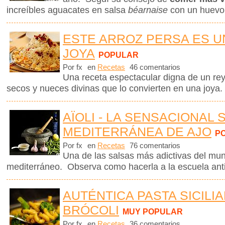
increíbles aguacates en salsa
béarnaise
con un huevo
ESTE ARROZ PERSA ES 
JOYA
POPULAR
Por fx
en
Recetas
46 comentarios
Una receta espectacular digna de un rey,
secos y nueces divinas que lo convierten en una joya
AÏOLI - LA SENSACIONAL 
MEDITERRÁNEA DE AJO
P
Por fx
en
Recetas
76 comentarios
Una de las salsas más adictivas del mund
mediterráneo. Observa como hacerla a la escuela ant
AUTÉNTICA PASTA SICILI
BRÓCOLI
MUY POPULAR
Por fx
en
Recetas
36 comentarios