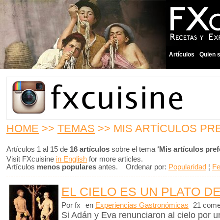
Artículos
Quien 
HOME
>>
TEMAS
>> MIS ARTÍCULOS PR
Artículos 1 al 15 de
16 artículos
sobre el tema
‘Mis artículos pref
Visit FXcuisine
in English
for more articles.
Artículos
menos populares
antes. Ordenar por:
Popularidad
¦
F
EL CIELO ES UN PLATO DE
Por fx
en
Experiencias Gastronómicas
21 come
Si Adán y Eva renunciaron al cielo por