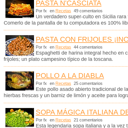
PASTA N'CASCIATA
Por fx
en
Recetas
49 comentarios
Un verdadero super-culto en Sicilia rara 
Comerlo de la pantalla de tu computadora es 100% libr
PASTA CON FRIJOLES ¡IN
Por fx
en
Recetas
44 comentarios
Espaghetti de harina integral hecho en 
frijoles; un plato campesino típico de la toscana.
POLLO A LA DIABLA
Por fx
en
Recetas
25 comentarios
Este pollo asado abierto tradicional de 
hierbas frescas y un barniz de limón y aceite para logra
SOPA MÁGICA ITALIANA D
Por fx
en
Recetas
21 comentarios
Esta legendaria sopa italiana y a la vez 