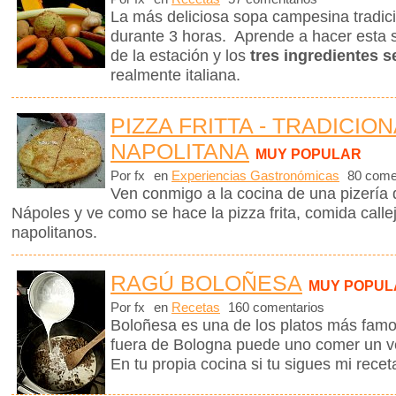
La más deliciosa sopa campesina tradicio
durante 3 horas. Aprende a hacer esta 
de la estación y los
tres ingredientes s
realmente italiana.
PIZZA FRITTA - TRADICION
NAPOLITANA
MUY POPULAR
Por fx
en
Experiencias Gastronómicas
80 come
Ven conmigo a la cocina de una pizería 
Nápoles y ve como se hace la pizza frita, comida callej
napolitanos.
RAGÚ BOLOÑESA
MUY POPUL
Por fx
en
Recetas
160 comentarios
Boloñesa es una de los platos más famos
fuera de Bologna puede uno comer un v
En tu propia cocina si tu sigues mi recet