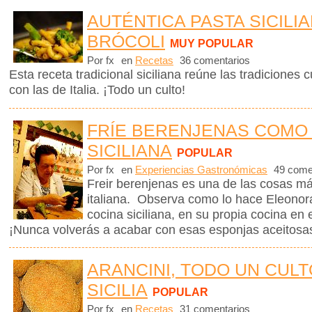
AUTÉNTICA PASTA SICILI
BRÓCOLI
MUY POPULAR
Por fx
en
Recetas
36 comentarios
Esta receta tradicional siciliana reúne las tradiciones c
con las de Italia. ¡Todo un culto!
FRÍE BERENJENAS COMO
SICILIANA
POPULAR
Por fx
en
Experiencias Gastronómicas
49 come
Freir berenjenas es una de las cosas m
italiana. Observa como lo hace Eleonora
cocina siciliana, en su propia cocina en e
¡Nunca volverás a acabar con esas esponjas aceitosa
ARANCINI, TODO UN CULT
SICILIA
POPULAR
Por fx
en
Recetas
31 comentarios