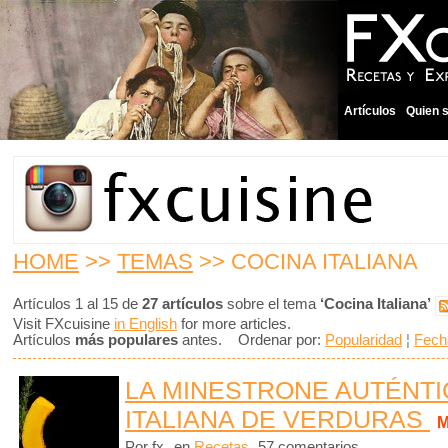
Artículos
Quien 
HOME
>>
TEMAS
>> COCINA ITALIANA
Artículos 1 al 15 de
27 artículos
sobre el tema
‘Cocina Italiana’
Visit FXcuisine
in English
for more articles.
Artículos
más populares
antes. Ordenar por:
Popularidad
¦
Fech
LA MINESTRONE AUTÉNTIC
ITALIANA DE VERDURAS
M
Por fx
en
Recetas
57 comentarios