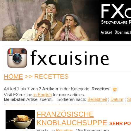
Artikel
Über mic
HOME
>> RECETTES
Artikel 1 bis 7 von
7 Artikeln
in der Kategorie
‘Recettes’
Visit FXcuisine
in English
for more articles.
Beliebsten
Artikel zuerst. Sortieren nach:
Beliebtheit
¦
Datum
¦
St
FRANZÖSISCHE
KNOBLAUCHSUPPE
SEHR P
Von fx
in
Recettes
195 Kommentare