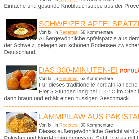
Einfache und gesunde Knoblauchsuppe aus der Prove
SCHWEIZER APFELSPÄTZ
Von fx
in
Recettes
68 Kommentare
Außergewöhnliche Apfelspätzle aus dem
der Schweiz, gelegen am schönen Bodensee zwischen
Deutschland.
DAS 300-MINUTEN-EI
POPUL
Von fx
in
Recettes
63 Kommentare
Für dieses traditionelle nordafrikanisch
Eier 5 Stunden lang bei 100° C im Ofen
dann braun und erhält einen nussigen Geschmack.
LAMMPILAW AUS PAKISTA
Von fx
in
Recettes
30 Kommentare
Dieses außergewöhnliche Gericht wird z
Pakistan und Nord-Indien gegessen. Seht, wie es mit f