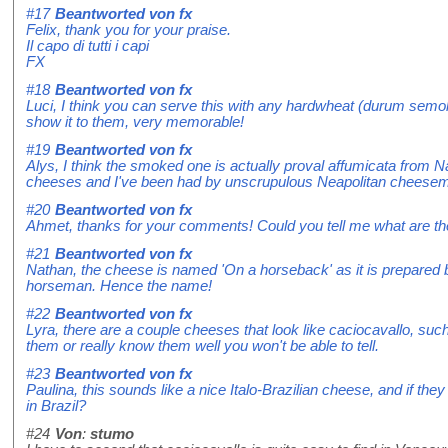
#17
Beantworted von
fx
Felix, thank you for your praise.
Il capo di tutti i capi
FX
#18
Beantworted von
fx
Luci, I think you can serve this with any hardwheat (durum semo
show it to them, very memorable!
#19
Beantworted von
fx
Alys, I think the smoked one is actually proval affumicata from 
cheeses and I've been had by unscrupulous Neapolitan cheesem
#20
Beantworted von
fx
Ahmet, thanks for your comments! Could you tell me what are t
#21
Beantworted von
fx
Nathan, the cheese is named 'On a horseback' as it is prepared by 
horseman. Hence the name!
#22
Beantworted von
fx
Lyra, there are a couple cheeses that look like caciocavallo, s
them or really know them well you won't be able to tell.
#23
Beantworted von
fx
Paulina, this sounds like a nice Italo-Brazilian cheese, and if t
in Brazil?
#24
Von
:
stumo