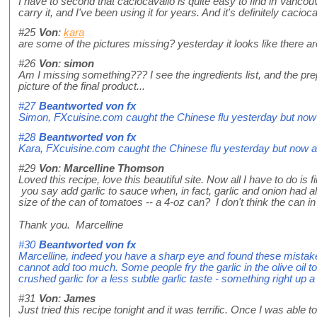
I have to second that caciocavallo is quite easy to find in Vancou
carry it, and I've been using it for years. And it's definitely cacio
#25
Von
:
kara
are some of the pictures missing? yesterday it looks like there 
#26
Von
:
simon
Am I missing something??? I see the ingredients list, and the prep
picture of the final product...
#27
Beantworted von
fx
Simon, FXcuisine.com caught the Chinese flu yesterday but now al
#28
Beantworted von
fx
Kara, FXcuisine.com caught the Chinese flu yesterday but now all
#29
Von
:
Marcelline Thomson
Loved this recipe, love this beautiful site. Now all I have to do 
you say add garlic to sauce when, in fact, garlic and onion had 
size of the can of tomatoes -- a 4-oz can? I don't think the can in
Thank you. Marcelline
#30
Beantworted von
fx
Marcelline, indeed you have a sharp eye and found these mistakes
cannot add too much. Some people fry the garlic in the olive oil t
crushed garlic for a less subtle garlic taste - something right up a 
#31
Von
:
James
Just tried this recipe tonight and it was terrific. Once I was able