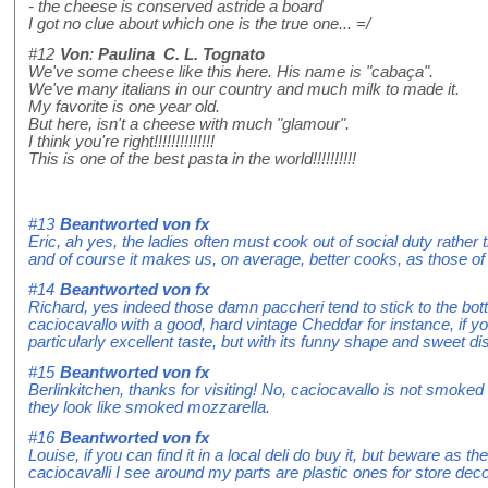
- the cheese is conserved astride a board
I got no clue about which one is the true one... =/
#12
Von
:
Paulina C. L. Tognato
We've some cheese like this here. His name is "cabaça".
We've many italians in our country and much milk to made it.
My favorite is one year old.
But here, isn't a cheese with much "glamour".
I think you're right!!!!!!!!!!!!!!
This is one of the best pasta in the world!!!!!!!!!!
#13
Beantworted von
fx
Eric, ah yes, the ladies often must cook out of social duty rath
and of course it makes us, on average, better cooks, as those of 
#14
Beantworted von
fx
Richard, yes indeed those damn paccheri tend to stick to the bot
caciocavallo with a good, hard vintage Cheddar for instance, if y
particularly excellent taste, but with its funny shape and sweet di
#15
Beantworted von
fx
Berlinkitchen, thanks for visiting! No, caciocavallo is not smoke
they look like smoked mozzarella.
#16
Beantworted von
fx
Louise, if you can find it in a local deli do buy it, but beware as 
caciocavalli I see around my parts are plastic ones for store deco