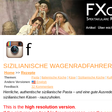
Artikel
Über mic
SIZILIANISCHE WAGENRADFAHRER
Home
>>
Rezepte
Themen
:
Pasta
¦
Italienische Küche
¦
Käse
¦
Sizilianische Küche
¦
Kul
Andere Versionen
:
English
Feedback
:
32 Kommentare
Herrliche, authentische sizilianische Pasta – und eine gute Ausred
sizilianischen Käsen - rauszuholen.
This is the
high resolution version
.