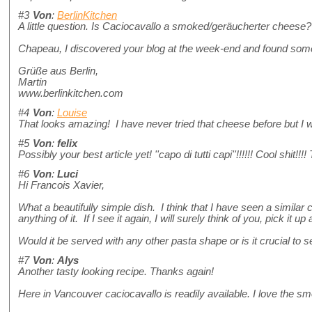
#3
Von
:
BerlinKitchen
A little question. Is Caciocavallo a smoked/geräucherter cheese?
Chapeau, I discovered your blog at the week-end and found som
Grüße aus Berlin,
Martin
www.berlinkitchen.com
#4
Von
:
Louise
That looks amazing! I have never tried that cheese before but I will l
#5
Von
:
felix
Possibly your best article yet! ''capo di tutti capi''!!!!!! Cool shi
#6
Von
:
Luci
Hi Francois Xavier,
What a beautifully simple dish. I think that I have seen a similar
anything of it. If I see it again, I will surely think of you, pick it u
Would it be served with any other pasta shape or is it crucial to
#7
Von
:
Alys
Another tasty looking recipe. Thanks again!
Here in Vancouver caciocavallo is readily available. I love the 