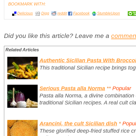
BOOKMARK WITH:
Delicious
Digg
reddit
Facebook
StumbleUpon
Did you like this article? Leave me a
commen
Related Articles
Authentic Sicilian Pasta With Broccol
This traditional Sicilian recipe brings tog
Serious Pasta alla Norma
**
Popular
Pasta alla Norma, a divine combination o
traditional Sicilian recipes. A real cult cl
Arancini, the cult Sicilian dish
*
Popul
These glorified deep-fried stuffed rice cr