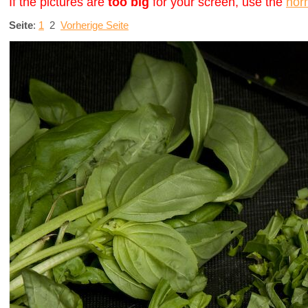
If the pictures are
too big
for your screen, use the
nor
Seite
:
1
2
Vorherige Seite