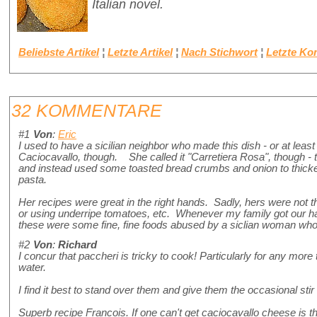
Italian novel.
Beliebste Artikel
¦
Letzte Artikel
¦
Nach Stichwort
¦
Letzte K
32 KOMMENTARE
#1
Von
:
Eric
I used to have a sicilian neighbor who made this dish - or at least 
Caciocavallo, though. She called it "Carretiera Rosa", though - 
and instead used some toasted bread crumbs and onion to thicken
pasta.
Her recipes were great in the right hands. Sadly, hers were not 
or using underripe tomatoes, etc. Whenever my family got our hand
these were some fine, fine foods abused by a siclian woman who h
#2
Von
:
Richard
I concur that paccheri is tricky to cook! Particularly for any more 
water.
I find it best to stand over them and give them the occasional stir
Superb recipe Francois. If one can't get caciocavallo cheese is 