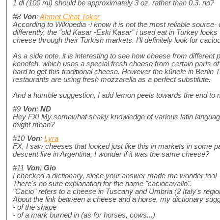
1 dl (100 ml) should be approximately 3 oz, rather than 0.3, no?
#8
Von
:
Ahmet Cihat Toker
According to Wikipedia -i know it is not the most reliable source
differently, the "old Kasar -Eski Kasar" i used eat in Turkey look
cheese through their Turkish markets. I'll definitely look for cacioc
As a side note, it is interesting to see how cheese from different 
kenefeh, which uses a special fresh cheese from certain parts of T
hard to get this traditional cheese. However the künefe in Berlin 
restaurants are using fresh mozzarella as a perfect substitute.
And a humble suggestion, I add lemon peels towards the end to 
#9
Von
:
ND
Hey FX! My somewhat shaky knowledge of various latin languages
might mean?
#10
Von
:
Lyra
FX, I saw cheeses that looked just like this in markets in some 
descent live in Argentina, I wonder if it was the same cheese?
#11
Von
:
Gio
I checked a dictionary, since your answer made me wonder too!
There's no sure explanation for the name "caciocavallo".
"Cacio" refers to a cheese in Tuscany and Umbria (2 Italy's regi
About the link between a cheese and a horse, my dictionary sugg
- of the shape
- of a mark burned in (as for horses, cows...)