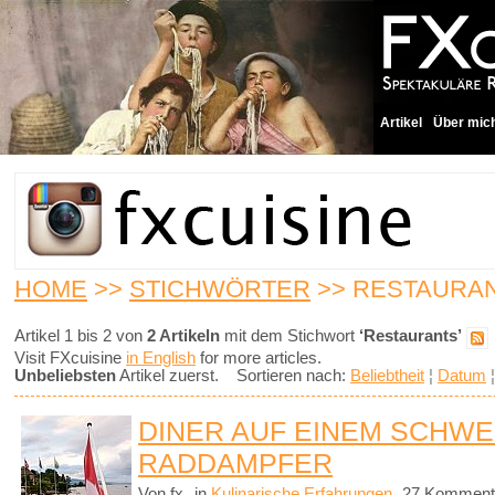
Artikel
Über mic
HOME
>>
STICHWÖRTER
>> RESTAURA
Artikel 1 bis 2 von
2 Artikeln
mit dem Stichwort
‘Restaurants’
Visit FXcuisine
in English
for more articles.
Unbeliebsten
Artikel zuerst. Sortieren nach:
Beliebtheit
¦
Datum
DINER AUF EINEM SCHWE
RADDAMPFER
Von fx
in
Kulinarische Erfahrungen
27 Komment