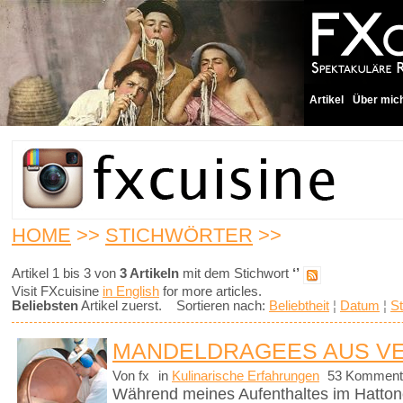
Artikel
Über mic
HOME
>>
STICHWÖRTER
>>
Artikel 1 bis 3 von
3 Artikeln
mit dem Stichwort
‘’
Visit FXcuisine
in English
for more articles.
Beliebsten
Artikel zuerst. Sortieren nach:
Beliebtheit
¦
Datum
¦
St
MANDELDRAGEES AUS V
Von fx
in
Kulinarische Erfahrungen
53 Komment
Während meines Aufenthaltes im Hattonc