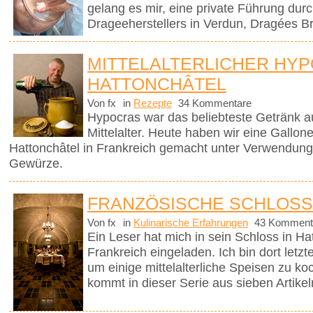
gelang es mir, eine private Führung dur
Drageeherstellers in Verdun, Dragées Br
MITTELALTERLICHER HYP
HATTONCHÂTEL
Von fx
in
Rezepte
34 Kommentare
Hypocras war das beliebteste Getränk a
Mittelalter. Heute haben wir eine Gallo
Hattonchâtel in Frankreich gemacht unter Verwendung
Gewürze.
FRANZÖSISCHE SCHLOSS
Von fx
in
Kulinarische Erfahrungen
43 Komment
Ein Leser hat mich in sein Schloss in Ha
Frankreich eingeladen. Ich bin dort le
um einige mittelalterliche Speisen zu k
kommt in dieser Serie aus sieben Artikel