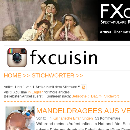
Artikel
Über mic
HOME
>>
STICHWÖRTER
>>
Artikel 1 bis 1 von
1 Artikeln
mit dem Stichwort
‘’
Visit FXcuisine
in English
for more articles.
Beliebsten
Artikel zuerst. Sortieren nach:
Beliebtheit
¦
Datum
¦
Stichwort
MANDELDRAGEES AUS V
Von fx
in
Kulinarische Erfahrungen
53 Kommentare
Während meines Aufenthaltes im Hattonchâtel-Schlo
private Führung durch die Fabrik des größten Drag