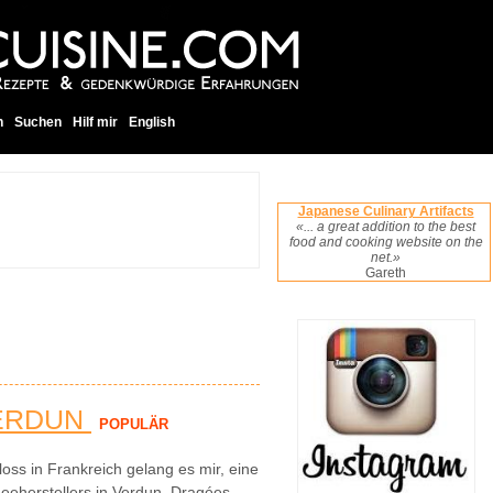
h
Suchen
Hilf mir
English
Japanese Culinary Artifacts
«... a great addition to the best
food and cooking website on the
net.»
Gareth
ERDUN
POPULÄR
ss in Frankreich gelang es mir, eine
eeherstellers in Verdun, Dragées