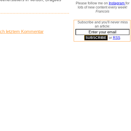
Please follow me on
Instagram
for
lots of new content every week!
Francois
Subscribe and you'll never miss
an article:
ch letztem Kommentar
or
RSS
.