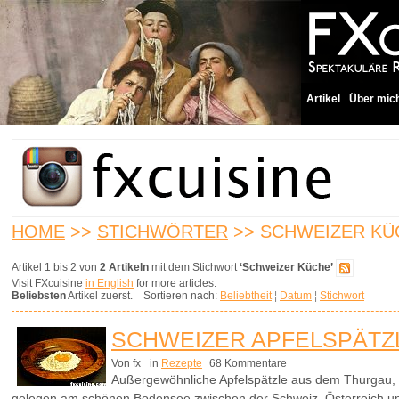
Artikel
Über mic
HOME
>>
STICHWÖRTER
>> SCHWEIZER KÜ
Artikel 1 bis 2 von
2 Artikeln
mit dem Stichwort
‘Schweizer Küche’
Visit FXcuisine
in English
for more articles.
Beliebsten
Artikel zuerst. Sortieren nach:
Beliebtheit
¦
Datum
¦
Stichwort
SCHWEIZER APFELSPÄTZ
Von fx
in
Rezepte
68 Kommentare
Außergewöhnliche Apfelspätzle aus dem Thurgau, 
gelegen am schönen Bodensee zwischen der Schweiz, Österreich u