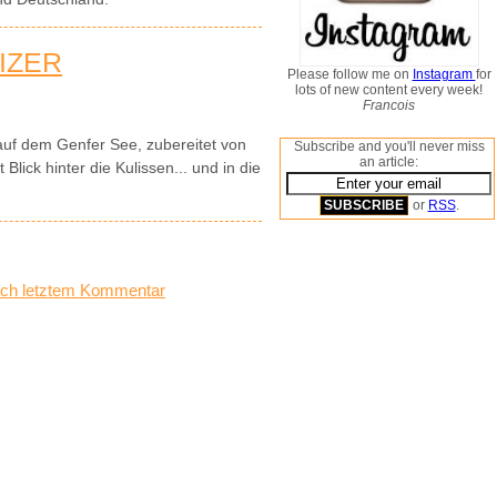
IZER
Please follow me on
Instagram
for
lots of new content every week!
Francois
auf dem Genfer See, zubereitet von
Subscribe and you'll never miss
an article:
lick hinter die Kulissen... und in die
or
RSS
.
ch letztem Kommentar