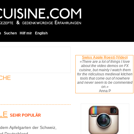
h
Suchen
Hilf mir
English
Swiss Apple Roesti (Video)
«There are a lot of things I love
about the video demos on FX
cuisine, but mainly I watch them
for the ridiculous medieval kitchen
CHE
tools that come out of nowhere
and never seem to be commented
on.»
Anna P
LE
SEHR POPULÄR
dem Apfelgarten der Schweiz,
nd Deutschland.