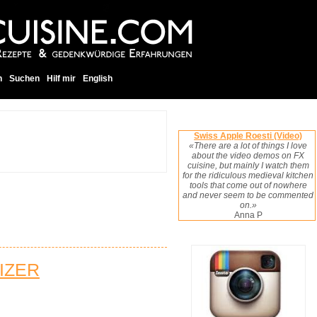
h
Suchen
Hilf mir
English
Swiss Apple Roesti (Video)
«There are a lot of things I love
about the video demos on FX
cuisine, but mainly I watch them
for the ridiculous medieval kitchen
tools that come out of nowhere
and never seem to be commented
on.»
Anna P
IZER