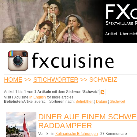
Artikel
Über mic
HOME
>>
STICHWÖRTER
>> SCHWEIZ
Artikel 1 bis 1 von
1 Artikeln
mit dem Stichwort
‘Schweiz’
Visit FXcuisine
in English
for more articles.
Beliebsten
Artikel zuerst. Sortieren nach:
Beliebtheit
¦
Datum
¦
Stichwort
DINER AUF EINEM SCHWE
RADDAMPFER
Von fx
in
Kulinarische Erfahrungen
27 Kommentare