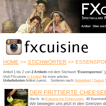
Artikel
Über mic
HOME
>>
STICHWÖRTER
>> ESSENSPO
Artikel 1 bis 2 von
2 Artikeln
mit dem Stichwort
‘Essenspornos’
Visit FXcuisine
in English
for more articles.
Unbeliebsten
Artikel zuerst. Sortieren nach:
Beliebtheit
¦
Datum
DER FRITTIERTE CHEES
Von fx
in
Kulinarische Erfahrungen
40 Komment
Wir bewegen uns jetzt in den Grenzen d