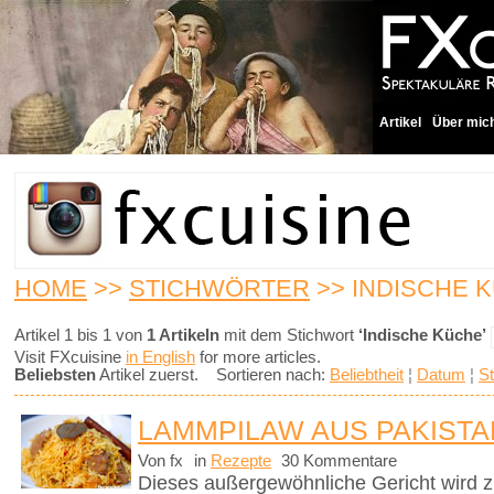
Artikel
Über mic
HOME
>>
STICHWÖRTER
>> INDISCHE 
Artikel 1 bis 1 von
1 Artikeln
mit dem Stichwort
‘Indische Küche’
Visit FXcuisine
in English
for more articles.
Beliebsten
Artikel zuerst. Sortieren nach:
Beliebtheit
¦
Datum
¦
St
LAMMPILAW AUS PAKISTA
Von fx
in
Rezepte
30 Kommentare
Dieses außergewöhnliche Gericht wird z