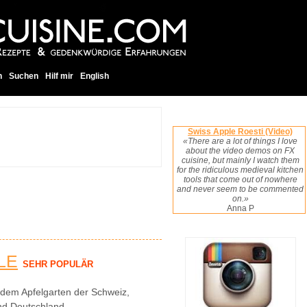
h
Suchen
Hilf mir
English
Swiss Apple Roesti (Video)
«There are a lot of things I love
about the video demos on FX
cuisine, but mainly I watch them
for the ridiculous medieval kitchen
tools that come out of nowhere
and never seem to be commented
on.»
Anna P
LE
SEHR POPULÄR
dem Apfelgarten der Schweiz,
nd Deutschland.