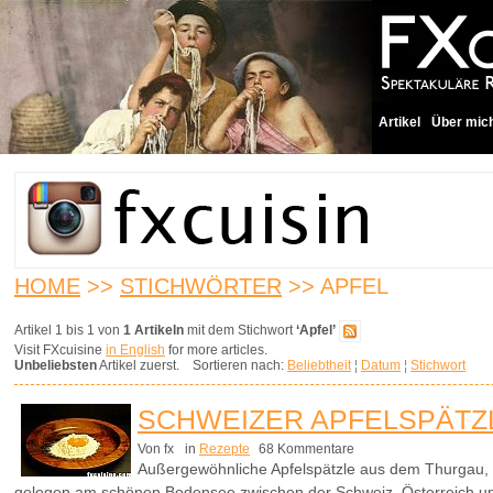
Artikel
Über mic
HOME
>>
STICHWÖRTER
>> APFEL
Artikel 1 bis 1 von
1 Artikeln
mit dem Stichwort
‘Apfel’
Visit FXcuisine
in English
for more articles.
Unbeliebsten
Artikel zuerst. Sortieren nach:
Beliebtheit
¦
Datum
¦
Stichwort
SCHWEIZER APFELSPÄTZ
Von fx
in
Rezepte
68 Kommentare
Außergewöhnliche Apfelspätzle aus dem Thurgau, 
gelegen am schönen Bodensee zwischen der Schweiz, Österreich u