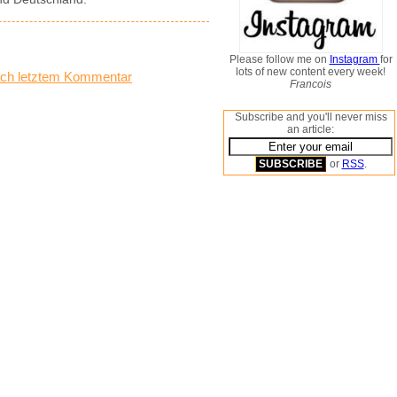
Please follow me on
Instagram
for
lots of new content every week!
ch letztem Kommentar
Francois
Subscribe and you'll never miss
an article:
or
RSS
.