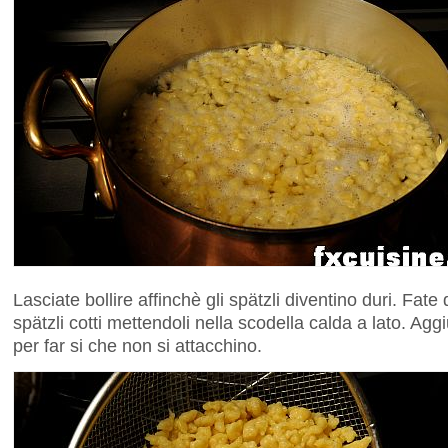
Lasciate bollire affinchè gli spätzli diventino duri. Fate
spätzli cotti mettendoli nella scodella calda a lato. Ag
per far si che non si attacchino.