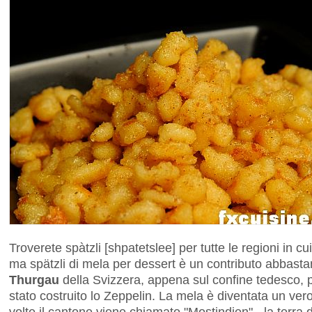
Troverete spàtzli [shpatetslee] per tutte le regioni in c
ma spätzli di mela per dessert è un contributo abbast
Thurgau
della Svizzera, appena sul confine tedesco, pr
stato costruito lo Zeppelin. La mela è diventata un vero
volte il cantone viene chiamato "Mostindien" - la terra d