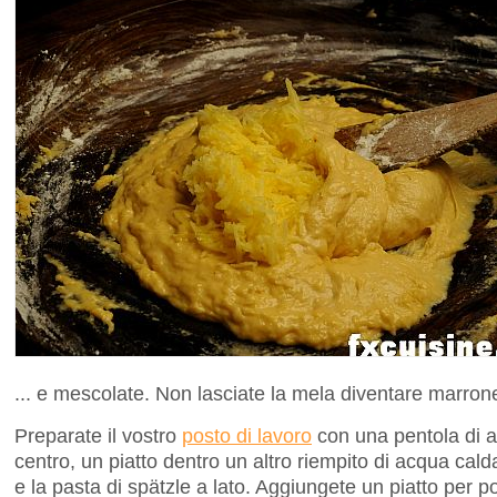
... e mescolate. Non lasciate la mela diventare marron
Preparate il vostro
posto di lavoro
con una pentola di a
centro, un piatto dentro un altro riempito di acqua cald
e la pasta di spätzle a lato. Aggiungete un piatto per po