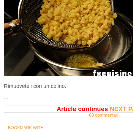
Rimuoveteli con un colino.
...
Article continues
NEXT P
68 commentari
BOOKMARK WITH: