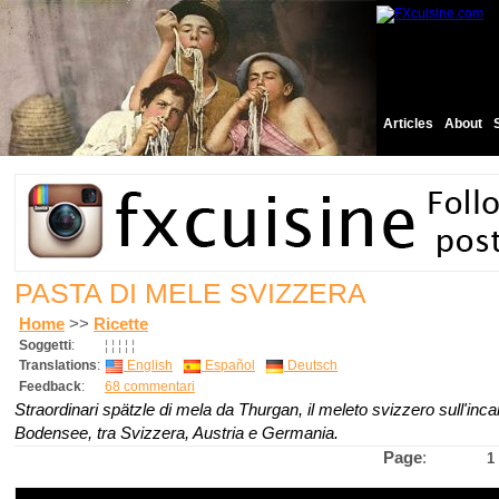
Articles
About
PASTA DI MELE SVIZZERA
Home
>>
Ricette
Soggetti
:
¦
¦
¦
¦
¦
Translations
:
English
Español
Deutsch
Feedback
:
68 commentari
Straordinari spätzle di mela da Thurgan, il meleto svizzero sull'inc
Bodensee, tra Svizzera, Austria e Germania.
Page
:
1