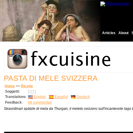
Articles
About
PASTA DI MELE SVIZZERA
Home
>>
Ricette
Soggetti
:
¦
¦
¦
¦
¦
Translations
:
English
Español
Deutsch
Feedback
:
68 commentari
Straordinari spätzle di mela da Thurgan, il meleto svizzero sull'incantevole lag