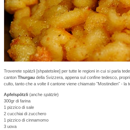
Troverete spàtzli [shpatetslee] per tutte le regioni in cui si parla 
canton
Thurgau
della Svizzera, appena sul confine tedesco, proprio 
culto, tanto che a volte il cantone viene chiamato "Mostindien" - la t
Apfelspötzli
(anche
spätzle
)
300gr di farina
1 pizzico di sale
2 cucchiai di zucchero
1 pizzico di cinnamomo
3 uova