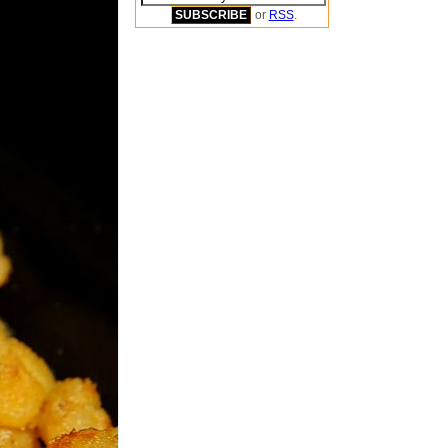
or
RSS
.