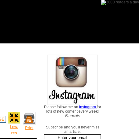
Please follow me on
Instagram
for
lots of new content every week!
Francois
GE
Low-
Subscribe and you'll never miss
Print
an article:
res