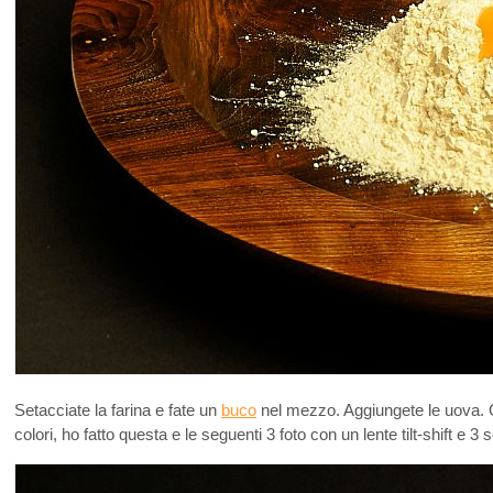
Setacciate la farina e fate un
buco
nel mezzo. Aggiungete le uova. Qu
colori, ho fatto questa e le seguenti 3 foto con un lente tilt-shift e 3