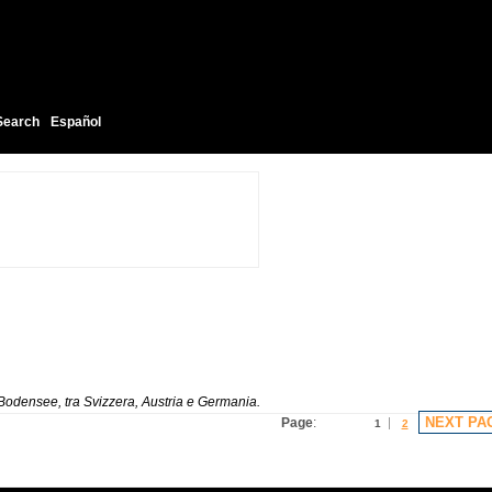
Search
Español
o Bodensee, tra Svizzera, Austria e Germania.
NEXT PA
Page
:
1
2