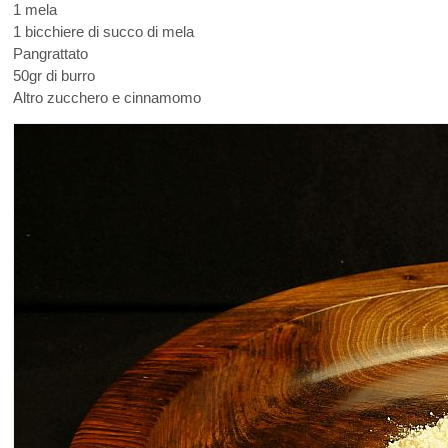
1 mela
1 bicchiere di succo di mela
Pangrattato
50gr di burro
Altro zucchero e cinnamomo