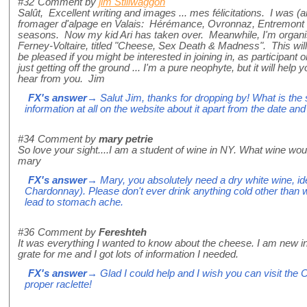
#32
Comment by
jim Stillwaggon
Salût, Excellent writing and images ... mes félicitations. I was (
fromager d'alpage en Valais: Hérémance, Ovronnaz, Entremont 
seasons. Now my kid Ari has taken over. Meanwhile, I'm organi
Ferney-Voltaire, titled "Cheese, Sex Death & Madness". This will 
be pleased if you might be interested in joining in, as participant 
just getting off the ground ... I'm a pure neophyte, but it will help
hear from you. Jim
FX's answer
→ Salut Jim, thanks for dropping by! What is th
information at all on the website about it apart from the date an
#34
Comment by
mary petrie
So love your sight....I am a student of wine in NY. What wine wo
mary
FX's answer
→ Mary, you absolutely need a dry white wine, id
Chardonnay). Please don't ever drink anything cold other than win
lead to stomach ache.
#36
Comment by
Fereshteh
It was everything I wanted to know about the cheese. I am new i
grate for me and I got lots of information I needed.
FX's answer
→ Glad I could help and I wish you can visit the
proper raclette!