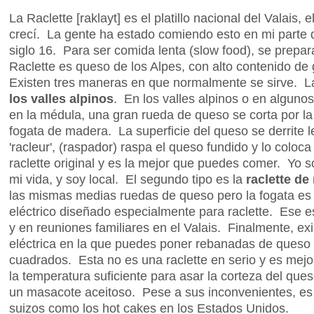
La Raclette [raklayt] es el platillo nacional del Valais,
crecí. La gente ha estado comiendo esto en mi parte 
siglo 16. Para ser comida lenta (slow food), se prepa
Raclette es queso de los Alpes, con alto contenido de
Existen tres maneras en que normalmente se sirve. L
los valles alpinos
. En los valles alpinos o en algunos 
en la médula, una gran rueda de queso se corta por la
fogata de madera. La superficie del queso se derrite l
'racleur', (raspador) raspa el queso fundido y lo coloc
raclette original y es la mejor que puedes comer. Yo 
mi vida, y soy local. El segundo tipo es la
raclette de
las mismas medias ruedas de queso pero la fogata es 
eléctrico diseñado especialmente para raclette. Ese e
y en reuniones familiares en el Valais. Finalmente, exi
eléctrica en la que puedes poner rebanadas de queso
cuadrados. Esta no es una raclette en serio y es mejo
la temperatura suficiente para asar la corteza del qu
un masacote aceitoso. Pese a sus inconvenientes, es 
suizos como los hot cakes en los Estados Unidos.