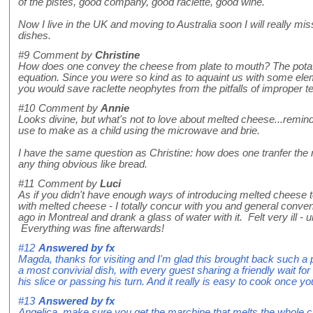
of the pistes, good company, good raclette, good wine.
Now I live in the UK and moving to Australia soon I will really mis
dishes.
#9
Comment by
Christine
How does one convey the cheese from plate to mouth? The potat
equation. Since you were so kind as to aquaint us with some elem
you would save raclette neophytes from the pitfalls of improper t
#10
Comment by
Annie
Looks divine, but what's not to love about melted cheese...remin
use to make as a child using the microwave and brie.
I have the same question as Christine: how does one tranfer the r
any thing obvious like bread.
#11
Comment by
Luci
As if you didn't have enough ways of introducing melted cheese 
with melted cheese - I totally concur with you and general conve
ago in Montreal and drank a glass of water with it. Felt very ill - u
Everything was fine afterwards!
#12
Answered by
fx
Magda, thanks for visiting and I'm glad this brought back such a 
a most convivial dish, with every guest sharing a friendly wait f
his slice or passing his turn. And it really is easy to cook once y
#13
Answered by
fx
Angelica, make sure you get the marchine that melts the whole ch