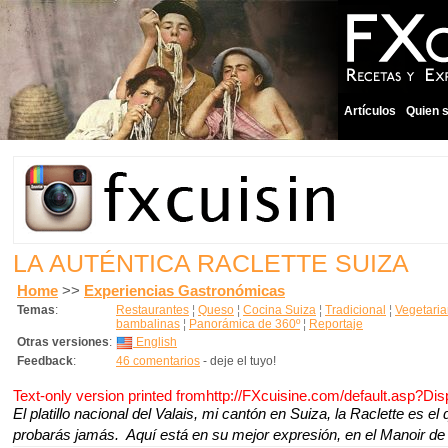
Artículos
Quien 
LA AUTÉNTICA RACLETTE SUIZA
Home
>>
Experiencias Gastronómicas
Temas
:
Restaurantes
¦
Queso
¦
Cocina Suiza
¦
Tradicional
¦
Vegetari
bambalinas
¦
Panorámica de 360º
¦
Reportaje
Otras versiones
:
English
Feedback
:
46 comentarios
- deje el tuyo!
Text-only version printed fromhttp://FXcuisine.com/default.asp?Di
El platillo nacional del Valais, mi cantón en Suiza, la Raclette es
probarás jamás. Aquí está en su mejor expresión, en el Manoir de V