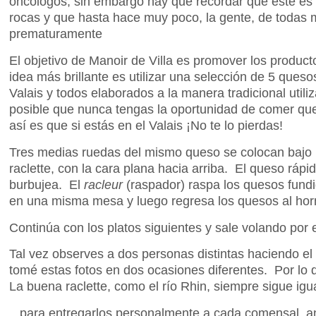
oncólogos, sin embargo hay que recordar que este es un
rocas y que hasta hace muy poco, la gente, de todas
prematuramente
El objetivo de Manoir de Villa es promover los produc
idea más brillante es utilizar una selección de 5 queso
Valais y todos elaborados a la manera tradicional util
posible que nunca tengas la oportunidad de comer que
así es que si estás en el Valais ¡No te lo pierdas!
Tres medias ruedas del mismo queso se colocan bajo l
raclette, con la cara plana hacia arriba. El queso rápi
burbujea. El
racleur
(raspador) raspa los quesos fundid
en una misma mesa y luego regresa los quesos al hor
Continúa con los platos siguientes y sale volando por e
Tal vez observes a dos personas distintas haciendo el
tomé estas fotos en dos ocasiones diferentes. Por l
La buena raclette, como el río Rhin, siempre sigue igu
...para entregarlos personalmente a cada comensal, 