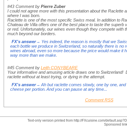
#43
Comment by
Pierre Zuber
I could not agree more with this presentation about the Raclette an
where I was born.
Raclette is one of the most specific Swiss meal. In addition to R
Chateau de Villa offers one of the best place to taste the superb v
or red. Unfortunately, our wines even though they compete with 
much beyond our borders.
FX's answer
→ Yes indeed, the reason is mostly that we Swiss
each bottle we produce in Switzerland, so naturally there is no 
wines abroad, even so more because the price would make it ha
way more than we make.
#45
Comment by
Leith CONYBEARE
Your informative and amusing article draws one to Switzerland! D
raclette without at least trying, or dying in the attempt.
FX's answer
→ Ah but raclette comes slowly, one by one, and 
cheese per portion. And you can pause at any time...
Comment RSS
Text-only version printed from http://FXcuisine.com/default.asp?Di
Sponsored lin