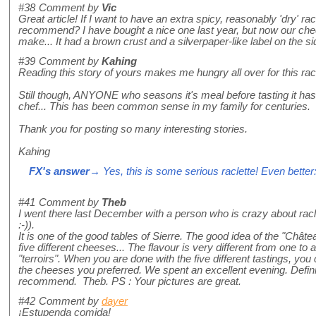
#38
Comment by
Vic
Great article! If I want to have an extra spicy, reasonably 'dry' 
recommend? I have bought a nice one last year, but now our ch
make... It had a brown crust and a silverpaper-like label on the si
#39
Comment by
Kahing
Reading this story of yours makes me hungry all over for this raclet
Still though, ANYONE who seasons it's meal before tasting it has 
chef... This has been common sense in my family for centuries.
Thank you for posting so many interesting stories.
Kahing
FX's answer
→ Yes, this is some serious raclette! Even better:
#41
Comment by
Theb
I went there last December with a person who is crazy about racle
:-)).
It is one of the good tables of Sierre. The good idea of the "Châtea
five different cheeses... The flavour is very different from one to 
"terroirs". When you are done with the five different tastings, you
the cheeses you preferred. We spent an excellent evening. Defini
recommend. Theb. PS : Your pictures are great.
#42
Comment by
dayer
¡Estupenda comida!