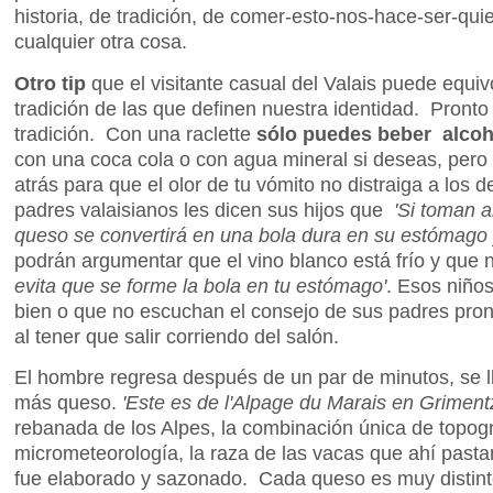
historia, de tradición, de comer-esto-nos-hace-ser-q
cualquier otra cosa.
Otro tip
que el visitante casual del Valais puede equ
tradición de las que definen nuestra identidad. Pronto
tradición. Con una raclette
sólo puedes beber alcoho
con una coca cola o con agua mineral si deseas, pero p
atrás para que el olor de tu vómito no distraiga a lo
padres valaisianos les dicen sus hijos que
'Si toman al
queso se convertirá en una bola dura en su estómago 
podrán argumentar que el vino blanco está frío y que
evita que se forme la bola en tu estómago'
. Esos niño
bien o que no escuchan el consejo de sus padres pron
al tener que salir corriendo del salón.
El hombre regresa después de un par de minutos, se ll
más queso.
'Este es de l'Alpage du Marais en Griment
rebanada de los Alpes, la combinación única de topogr
micrometeorología, la raza de las vacas que ahí past
fue elaborado y sazonado. Cada queso es muy distinto