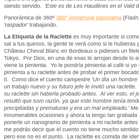
siendo servido.
'Este es de Les Haudères en el Vald d
Panorámica de 360º
360° immersive panorama
(Flash,
'raspador'
trabajando.
La Etiqueta de la Raclette
es muy importante si come
sal a tus quesos, la gente te verá como si le hubieras
Château Cheval Blanc en Bordeaux o pidieses un filet
Tokyo. Por Dios, en una de esas te arrojan desde lo a
viene la pimienta. Yo le pondría pimienta al café si yo
pimienta a tu raclette antes de probar el primer boca
tí. Como dice el cuento campestre
'Un día un hombre 
un trabajo nuevo y su futuro jefe le invitó una raclett
su raclette sin haberla probado antes. Al ver esto, el j
resultó que tuvo razón, ya que este hombre tenía tend
precipitadas y prematuras y era un mal empleado.'
Me 
innumerables ocasiones y ahora la tengo tan grabada 
ponerle un nanogramo de pimienta a mi raclette antes
me podrás decir que el cuento no tiene mucho sentid
pero ese no es el punto. La raclette es comida de iden