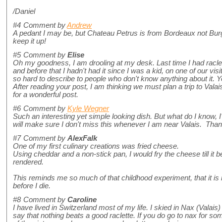
/Daniel
#4
Comment by
Andrew
A pedant I may be, but Chateau Petrus is from Bordeaux not Burg
keep it up!
#5
Comment by
Elise
Oh my goodness, I am drooling at my desk. Last time I had raclet
and before that I hadn't had it since I was a kid, on one of our vis
so hard to describe to people who don't know anything about it. You
After reading your post, I am thinking we must plan a trip to Val
for a wonderful post.
#6
Comment by
Kyle Wegner
Such an interesting yet simple looking dish. But what do I know, 
will make sure I don't miss this whenever I am near Valais. Tha
#7
Comment by
AlexFalk
One of my first culinary creations was fried cheese.
Using cheddar and a non-stick pan, I would fry the cheese till it 
rendered.
This reminds me so much of that childhood experiment, that it is 
before I die.
#8
Comment by
Caroline
I have lived in Switzerland most of my life. I skied in Nax (Valais
say that nothing beats a good raclette. If you do go to nax for so