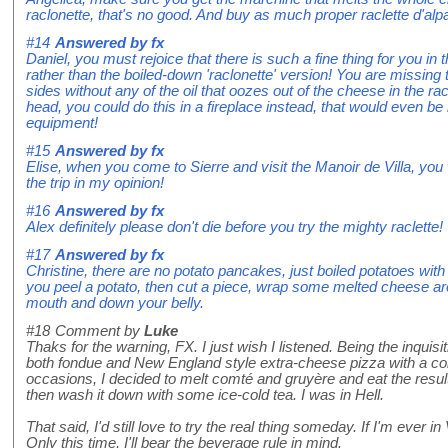
raclonette, that's no good. And buy as much proper raclette d'al
#14
Answered by
fx
Daniel, you must rejoice that there is such a fine thing for you in t
rather than the boiled-down 'raclonette' version! You are missing 
sides without any of the oil that oozes out of the cheese in the rac
head, you could do this in a fireplace instead, that would even be 
equipment!
#15
Answered by
fx
Elise, when you come to Sierre and visit the Manoir de Villa, you
the trip in my opinion!
#16
Answered by
fx
Alex definitely please don't die before you try the mighty raclette!
#17
Answered by
fx
Christine, there are no potato pancakes, just boiled potatoes with 
you peel a potato, then cut a piece, wrap some melted cheese arou
mouth and down your belly.
#18
Comment by
Luke
Thaks for the warning, FX. I just wish I listened. Being the inqui
both fondue and New England style extra-cheese pizza with a co
occasions, I decided to melt comté and gruyère and eat the result
then wash it down with some ice-cold tea. I was in Hell.
That said, I'd still love to try the real thing someday. If I'm ever in 
Only this time, I'll bear the beverage rule in mind.