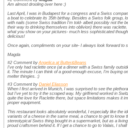
Am almost drooling over here :)
Last April, I was in Budapest for a congress and a Swiss compan
a boat to celebrate its 35th birthay. Besides a Swiss folk group, 
with nails (some Swiss tradition I'm told- albeit possibly not the b
their way to drinking themselves into oblivion) there was raclette
what you show on your pictures- much less sophisticated though. 
delicious!
Once again, compliments on your site- I always look forward to 
Magda
#2
Comment by
Angelica at Butter&Beans
I've only had raclette once (at a dinner with a Swiss family outside
it. The minute I can think of a good-enough excuse, I'm buying on
melter thingies. :)
#3
Comment by
Daniel Eliasson
When I first arrived in Munich, I was surprised to see the plethora
but I've yet to try it the scraped way. My girlfriend worked in Swi
quite the love for Raclette there, but space limitations makes it im
proper equipment.
This restaurant looks absolutely wonderful, I especially like the ide
variants of a cheese in the same meal, a chance to get to know thi
stereotypical Swiss thing bought in a supermarket, but as a living 
proud craftsmen behind it. If I get a chance to go to Valais, I shall