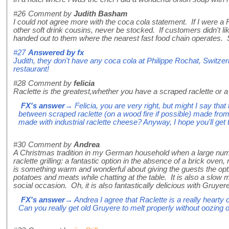
#26
Comment by
Judith Basham
I could not agree more with the coca cola statement. If I were a R
other soft drink cousins, never be stocked. If customers didn't lik
handed out to them where the nearest fast food chain operates.
#27
Answered by
fx
Judith, they don't have any coca cola at Philippe Rochat, Switzer
restaurant!
#28
Comment by
felicia
Raclette is the greatest,whether you have a scraped raclette or a
FX's answer
→ Felicia, you are very right, but might I say that 
between scraped raclette (on a wood fire if possible) made fro
made with industrial raclette cheese? Anyway, I hope you'll get 
#30
Comment by
Andrea
A Christmas tradition in my German household when a large numb
raclette grilling: a fantastic option in the absence of a brick oven
is something warm and wonderful about giving the guests the optio
potatoes and meats while chatting at the table. It is also a slow
social occasion. Oh, it is also fantastically delicious with Gruyer
FX's answer
→ Andrea I agree that Raclette is a really hearty c
Can you really get old Gruyere to melt properly without oozing ou