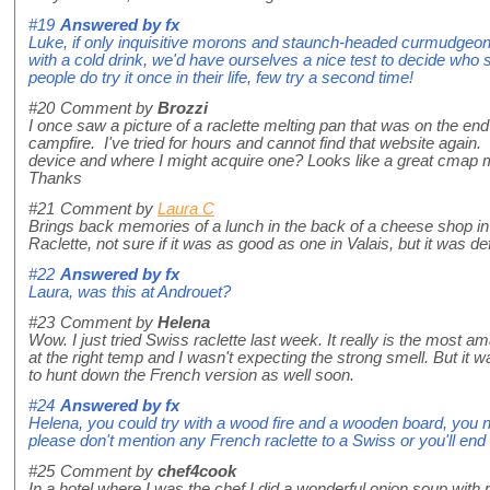
#19
Answered by
fx
Luke, if only inquisitive morons and staunch-headed curmudgeons 
with a cold drink, we'd have ourselves a nice test to decide who
people do try it once in their life, few try a second time!
#20
Comment by
Brozzi
I once saw a picture of a raclette melting pan that was on the end 
campfire. I've tried for hours and cannot find that website aga
device and where I might acquire one? Looks like a great cmap 
Thanks
#21
Comment by
Laura C
Brings back memories of a lunch in the back of a cheese shop i
Raclette, not sure if it was as good as one in Valais, but it was 
#22
Answered by
fx
Laura, was this at Androuet?
#23
Comment by
Helena
Wow. I just tried Swiss raclette last week. It really is the most am
at the right temp and I wasn't expecting the strong smell. But it 
to hunt down the French version as well soon.
#24
Answered by
fx
Helena, you could try with a wood fire and a wooden board, you n
please don't mention any French raclette to a Swiss or you'll e
#25
Comment by
chef4cook
In a hotel where I was the chef I did a wonderful onion soup with ra