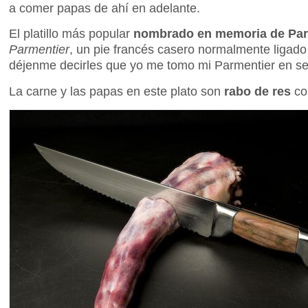
a comer papas de ahí en adelante.
El platillo más popular
nombrado en memoria de Par
Parmentier
, un pie francés casero normalmente ligado 
déjenme decirles que yo me tomo mi Parmentier en se
La carne y las papas en este plato son
rabo de res
c