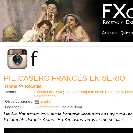
Artículos
Quien 
PIE CASERO FRANCÉS EN SERIO
Home
>>
Recetas
Temas
:
Cocina Francesa
¦
Comida Completa en un Plato
¦
Slow Food
vegetarianos
Otras versiones
:
English
Feedback
:
57 comentarios
- deje el tuyo!
Hachis Parmentier es comida francesa casera en su mejor expres
lentamente durante 3 días. En 3 minutos verás como se hace.