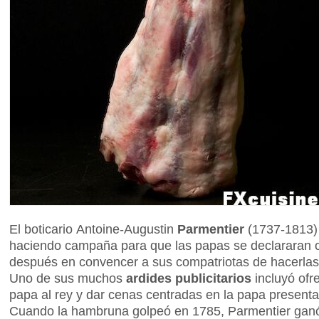
El boticario Antoine-Augustin
Parmentier
(1737-1813) 
haciendo campaña para que las papas se declararan 
después en convencer a sus compatriotas de hacerla
Uno de sus muchos
ardides publicitarios
incluyó ofr
papa al rey y dar cenas centradas en la papa present
Cuando la hambruna golpeó en 1785, Parmentier ganó