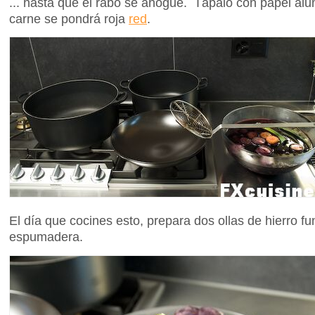
... hasta que el rabo se ahogue. Tápalo con papel alum
carne se pondrá roja
red
.
El día que cocines esto, prepara dos ollas de hierro f
espumadera.