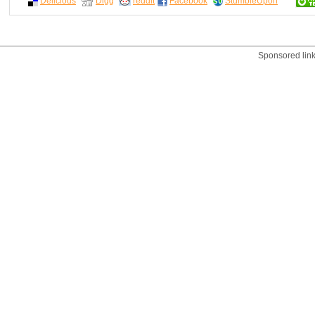
Delicious
Digg
reddit
Facebook
StumbleUpon
Sponsored lin