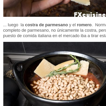
... luego la
costra de parmesano
y el
romero
. Norma
completo de parmesano, no únicamente la costra, per
puesto de comida italiana en el mercado iba a tirar est