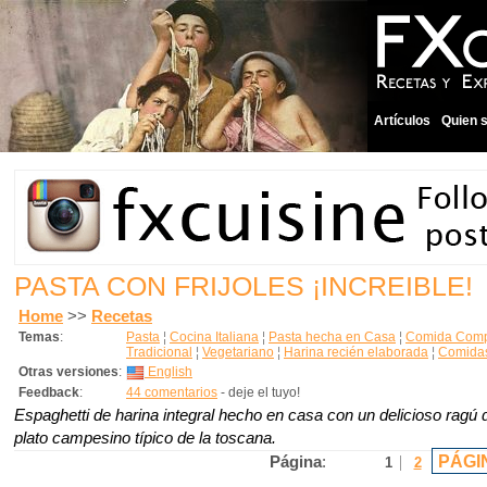
Artículos
Quien 
PASTA CON FRIJOLES ¡INCREIBLE!
Home
>>
Recetas
Temas
:
Pasta
¦
Cocina Italiana
¦
Pasta hecha en Casa
¦
Comida Compl
Tradicional
¦
Vegetariano
¦
Harina recién elaborada
¦
Comida
Otras versiones
:
English
Feedback
:
44 comentarios
- deje el tuyo!
Espaghetti de harina integral hecho en casa con un delicioso ragú de
plato campesino típico de la toscana.
PÁGI
Página
:
1
2