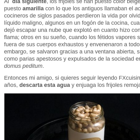
Al
día siguiente
, los frijoles se han puesto color beig
puesto
amarilla
con lo que los antiguos llamaban el
a
cocineros de siglos pasados perdieron la vida por olvi
líquido maligno, algunos en un fogón de la cocina, c
dejó escapar una nube que explotó en cuanto hizo cont
flama; otros en su sueño, cuando los fétidos vapores 
fuera de sus cuerpos exhaustos y envenenaron a todos
embargo, se salvaron gracias a una ventana abierta, s
como parias apestosos y expulsados de la sociedad 
domus peditum
.
Entonces mi amigo, si quieres seguir leyendo FXcuis
años,
descarta esta agua
y enjuaga los frijoles remoj