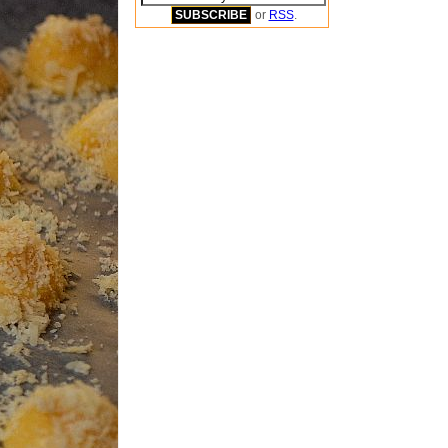
or
RSS
.