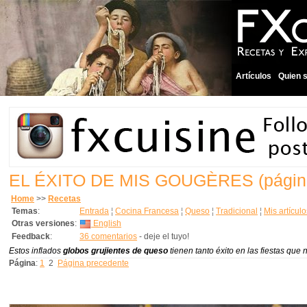
Artículos
Quien 
EL ÉXITO DE MIS GOUGÈRES
(págin
Home
>>
Recetas
Temas
:
Entrada
¦
Cocina Francesa
¦
Queso
¦
Tradicional
¦
Mis artículo
Otras versiones
:
English
Feedback
:
36 comentarios
- deje el tuyo!
Estos inflados
globos grujientes de queso
tienen tanto éxito en las fiestas que
Página
:
1
2
Página precedente