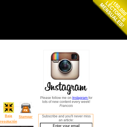
Please follow me on
Instagram
for
lots of new content every week!
Francois
Baja
Subscribe and you'll never miss
Stampar
an article:
resolución