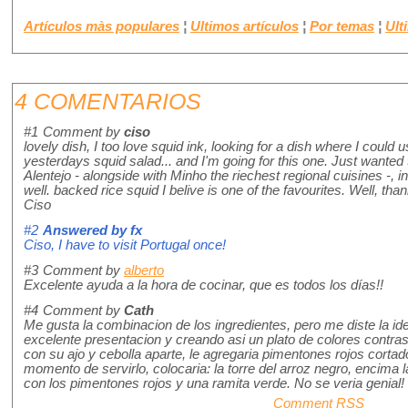
Artículos màs populares
¦
Ultimos artículos
¦
Por temas
¦
Ult
4 COMENTARIOS
#1
Comment by
ciso
lovely dish, I too love squid ink, looking for a dish where I could
yesterdays squid salad... and I'm going for this one. Just wanted 
Alentejo - alongside with Minho the riechest regional cuisines -, i
well. backed rice squid I belive is one of the favourites. Well, than
Ciso
#2
Answered by
fx
Ciso, I have to visit Portugal once!
#3
Comment by
alberto
Excelente ayuda a la hora de cocinar, que es todos los días!!
#4
Comment by
Cath
Me gusta la combinacion de los ingredientes, pero me diste la id
excelente presentacion y creando asi un plato de colores contras
con su ajo y cebolla aparte, le agregaria pimentones rojos cortad
momento de servirlo, colocaria: la torre del arroz negro, encima 
con los pimentones rojos y una ramita verde. No se veria genial!
Comment RSS