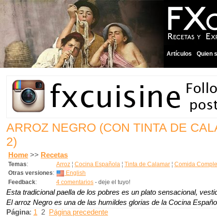
Artículos
Quien 
ARROZ NEGRO (CON TINTA DE CA
2)
Home
>>
Recetas
Temas
:
Arroz
¦
Cocina Española
¦
Tinta de Calamar
¦
Comida Complet
Otras versiones
:
English
Feedback
:
4 comentarios
- deje el tuyo!
Esta tradicional paella de los pobres es un plato sensacional, vest
El arroz Negro es una de las humildes glorias de la Cocina Españo
Página
:
1
2
Página precedente