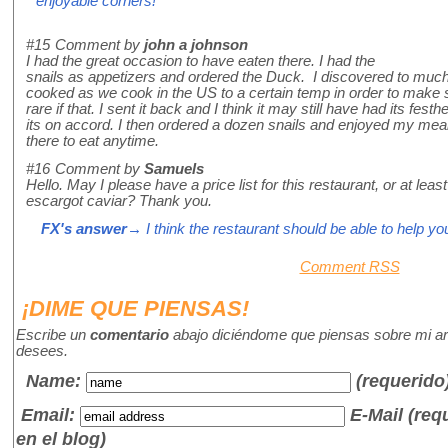
enjoyable corners!
#15
Comment by
john a johnson
I had the great occasion to have eaten there. I had the
snails as appetizers and ordered the Duck. I discovered to much d
cooked as we cook in the US to a certain temp in order to make 
rare if that. I sent it back and I think it may still have had its fe
its on accord. I then ordered a dozen snails and enjoyed my meal
there to eat anytime.
#16
Comment by
Samuels
Hello. May I please have a price list for this restaurant, or at leas
escargot caviar? Thank you.
FX's answer
→ I think the restaurant should be able to help you
Comment RSS
¡DIME QUE PIENSAS!
Escribe un
comentario
abajo diciéndome que piensas sobre mi art
desees.
Name
:
(requerido
Email:
E-Mail (re
en el blog)