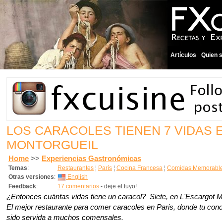
Artículos
Quien 
LOS CARACOLES TIENEN 7 VIDAS 
MONTORGUEIL
Home
>>
Experiencias Gastronómicas
Temas
:
Restaurantes
¦
París
¦
Cocina Francesa
¦
Comidas Memorabl
Otras versiones
:
English
Feedback
:
17 comentarios
- deje el tuyo!
¿Entonces cuántas vidas tiene un caracol? Siete, en L'Escargot M
El mejor restaurante para comer caracoles en Paris, donde tu co
sido servida a muchos comensales.