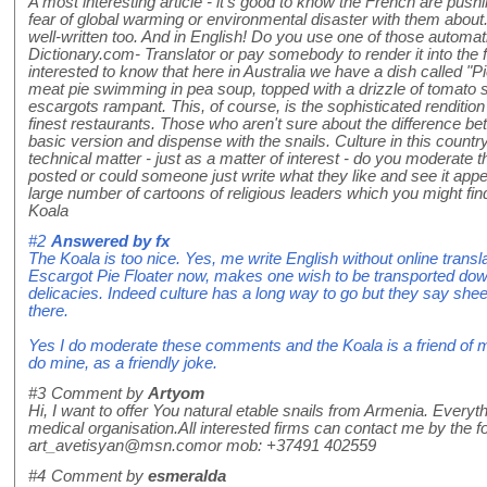
A most interesting article - it's good to know the French are push
fear of global warming or environmental disaster with them about.
well-written too. And in English! Do you use one of those automatic
Dictionary.com- Translator or pay somebody to render it into the
interested to know that here in Australia we have a dish called "P
meat pie swimming in pea soup, topped with a drizzle of tomato
escargots rampant. This, of course, is the sophisticated rendition
finest restaurants. Those who aren't sure about the difference be
basic version and dispense with the snails. Culture in this count
technical matter - just as a matter of interest - do you moderat
posted or could someone just write what they like and see it appe
large number of cartoons of religious leaders which you might find
Koala
#2
Answered by
fx
The Koala is too nice. Yes, me write English without online translato
Escargot Pie Floater now, makes one wish to be transported dow
delicacies. Indeed culture has a long way to go but they say she
there.
Yes I do moderate these comments and the Koala is a friend of 
do mine, as a friendly joke.
#3
Comment by
Artyom
Hi, I want to offer You natural etable snails from Armenia. Everythin
medical organisation.All interested firms can contact me by the fo
art_avetisyan@msn.comor mob: +37491 402559
#4
Comment by
esmeralda