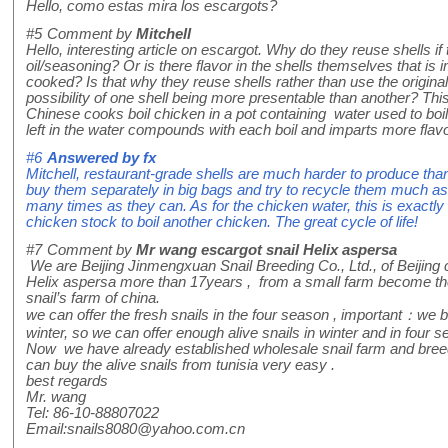
Hello, como estas mira los escargots?
#5
Comment by
Mitchell
Hello, interesting article on escargot. Why do they reuse shells if
oil/seasoning? Or is there flavor in the shells themselves that is 
cooked? Is that why they reuse shells rather than use the original 
possibility of one shell being more presentable than another? Th
Chinese cooks boil chicken in a pot containing water used to boil
left in the water compounds with each boil and imparts more flavo
#6
Answered by
fx
Mitchell, restaurant-grade shells are much harder to produce than 
buy them separately in big bags and try to recycle them much as 
many times as they can. As for the chicken water, this is exact
chicken stock to boil another chicken. The great cycle of life!
#7
Comment by
Mr wang escargot snail Helix aspersa
We are Beijing Jinmengxuan Snail Breeding Co., Ltd., of Beijing
Helix aspersa more than 17years , from a small farm become the
snail’s farm of china.
we can offer the fresh snails in the four season , important：we b
winter, so we can offer enough alive snails in winter and in four 
Now we have already established wholesale snail farm and breedi
can buy the alive snails from tunisia very easy .
best regards
Mr. wang
Tel: 86-10-88807022
Email:snails8080@yahoo.com.cn