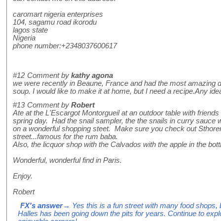
caromart nigeria enterprises
104, sagamu road ikorodu
lagos state
Nigeria
phone number:+2348037600617
#12
Comment by
kathy agona
we were recently in Beaune, France and had the most amazing di
soup. I would like to make it at home, but I need a recipe.Any id
#13
Comment by
Robert
Ate at the L'Escargot Montorgueil at an outdoor table with friend
spring day. Had the snail sampler, the the snails in curry sauce 
on a wonderful shopping steet. Make sure you check out Sthore
street...famous for the rum baba.
Also, the licquor shop with the Calvados with the apple in the bott
Wonderful, wonderful find in Paris.
Enjoy.
Robert
FX's answer
→ Yes this is a fun street with many food shops,
Halles has been going down the pits for years. Continue to expl