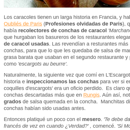
Los caracoles tienen un larga historia en Francia, y h
Oubliés de Paris
(
Profesiones olvidadas de Paris
), 
había
recolectores de conchas de caracol
'Marchand
que hurgaban los basureros de los restaurantes eleg
de caracol usadas
. Las revendían a resturantes más
conchas, para que lo que les quedaba de salsa de mant
grasa barata que usaban en el segundo restaurante y 
como
'escargots au beurre'
.
Naturalmente, la siguiente vez que comí en L'Escargot
historia e
inspeccionamos las conchas
para ver si e
coquilles d'escargots' era un oficio perdido. Es claro
conchas descartadas más que en
Rungis
. Aún así, n
grados
de salsa quemada en la concha. Manchitas di
conchas habían sido usadas antes.
Entonces platiqué un poco con el
mesero
.
'Te debe da
francés de vez en cuando ¿Verdad?' ,
comencé.
'Si M