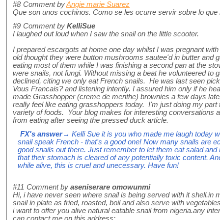
#8
Comment by
Angie marie Suarez
Que son unos cochinos. Como se les ocurre servir sobre lo que 
#9
Comment by
KelliSue
I laughed out loud when I saw the snail on the little scooter.
I prepared escargots at home one day whilst I was pregnant with
old thought they were button mushrooms sautee'd in butter and
eating most of them while I was finishing a second pan at the sto
were snails, not fungi. Without missing a beat he volunteered to g
declined, citing we only eat French snails. He was last seen pickin
Vous Francais? and listening intently. I assured him only if he he
made Grasshopper (creme de menthe) brownies a few days later, 
really feel like eating grasshoppers today. I'm just doing my part 
variety of foods. Your blog makes for interesting conversations 
from eating after seeing the pressed duck article.
FX's answer
→ Kelli Sue it is you who made me laugh today wit
snail speak French - that's a good one! Now many snails are edi
good snails out there. Just remember to let them eat salad and m
that their stomach is cleared of any potentially toxic content. A
while alive, this is cruel and unecessary. Have fun!
#11
Comment by
aseniserare omowunmi
Hi, i have never seen where snail is being served with it shell.i
snail in plate as fried, roasted, boil and also serve with vegetable
i want to offer you alive natural eatable snail from nigeria.any int
can contact me on this address: