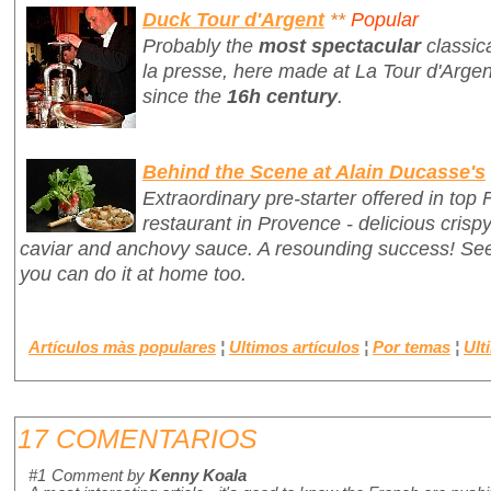
Duck Tour d'Argent
**
Popular
Probably the
most spectacular
classic
la presse
, here made at La Tour d'Argen
since the
16h century
.
Behind the Scene at Alain Ducasse's
Extraordinary pre-starter offered in top
restaurant in Provence - delicious crisp
caviar and anchovy sauce. A resounding success! S
you can do it at home too.
Artículos màs populares
¦
Ultimos artículos
¦
Por temas
¦
Ult
17 COMENTARIOS
#1
Comment by
Kenny Koala