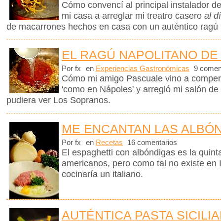
Cómo convencí al principal instalador d
mi casa a arreglar mi treatro casero
al d
de macarrones hechos en casa con un auténtico ragú 
EL RAGÚ NAPOLITANO D
Por fx
en
Experiencias Gastronómicas
9 comen
Cómo mi amigo Pascuale vino a comper
'como en Nápoles' y arregló mi salón de
pudiera ver Los Sopranos.
ME ENCANTAN LAS ALBÓ
Por fx
en
Recetas
16 comentarios
El espaghetti con albóndigas es la quinta
americanos, pero como tal no existe en I
cocinaría un italiano.
AUTÉNTICA PASTA SICILI