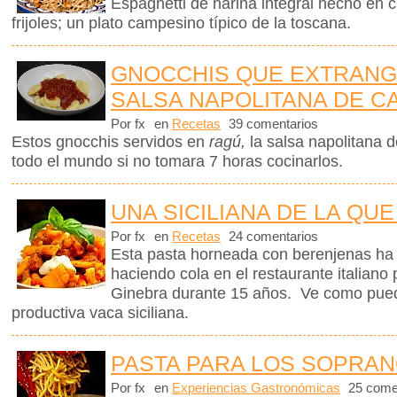
Espaghetti de harina integral hecho en 
frijoles; un plato campesino típico de la toscana.
GNOCCHIS QUE EXTRANG
SALSA NAPOLITANA DE C
Por fx
en
Recetas
39 comentarios
Estos gnocchis servidos en
ragú,
la salsa napolitana 
todo el mundo si no tomara 7 horas cocinarlos.
UNA SICILIANA DE LA QUE
Por fx
en
Recetas
24 comentarios
Esta pasta horneada con berenjenas ha m
haciendo cola en el restaurante italiano
Ginebra durante 15 años. Ve como pued
productiva vaca siciliana.
PASTA PARA LOS SOPRA
Por fx
en
Experiencias Gastronómicas
25 come