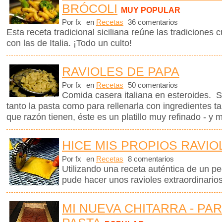
BRÓCOLI
MUY POPULAR
Por fx
en
Recetas
36 comentarios
Esta receta tradicional siciliana reúne las tradiciones c
con las de Italia. ¡Todo un culto!
RAVIOLES DE PAPA
Por fx
en
Recetas
50 comentarios
Comida casera italiana en esteroides. Só
tanto la pasta como para rellenarla con ingredientes 
que razón tienen, éste es un platillo muy refinado - y 
HICE MIS PROPIOS RAVIO
Por fx
en
Recetas
8 comentarios
Utilizando una receta auténtica de un p
pude hacer unos ravioles extraordinario
MI NUEVA CHITARRA - PA