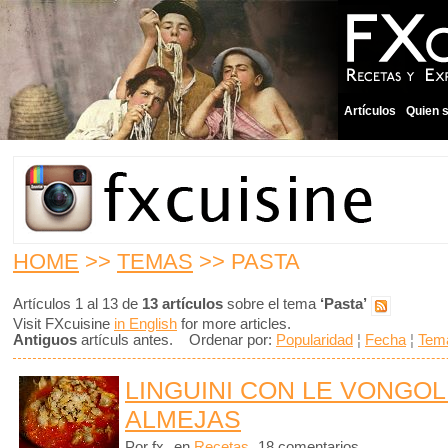
Artículos
Quien 
HOME
>>
TEMAS
>> PASTA
Artículos 1 al 13 de
13 artículos
sobre el tema
‘Pasta’
Visit FXcuisine
in English
for more articles.
Antiguos
artículs antes. Ordenar por:
Popularidad
¦
Fecha
¦
Tem
LINGUINI CON LE VONGOL
ALMEJAS
Por fx
en
Recetas
18 comentarios