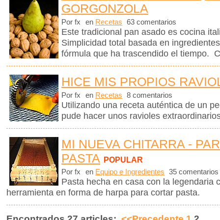
GORGONZOLA
Por fx
en
Recetas
63 comentarios
Este tradicional pan asado es cocina ita
Simplicidad total basada en ingrediente
fórmula que ha trascendido el tiempo. C
HICE MIS PROPIOS RAVIO
Por fx
en
Recetas
8 comentarios
Utilizando una receta auténtica de un p
pude hacer unos ravioles extraordinario
MI NUEVA CHITARRA - PA
PASTA
POPULAR
Por fx
en
Equipo e Ingredientes
35 comentarios
Pasta hecha en casa con la legendaria 
herramienta en forma de harpa para cortar pasta.
Encontrados 27 articles:
<<Precedente
1
2