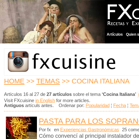
Artículos
Quien 
HOME
>>
TEMAS
>> COCINA ITALIANA
Artículos 16 al 27 de
27 artículos
sobre el tema
‘Cocina Italiana’
Visit FXcuisine
in English
for more articles.
Antiguos
artículs antes. Ordenar por:
Popularidad
¦
Fecha
¦
Tem
PASTA PARA LOS SOPRA
Por fx
en
Experiencias Gastronómicas
25 come
Cómo convencí al principal instalador d