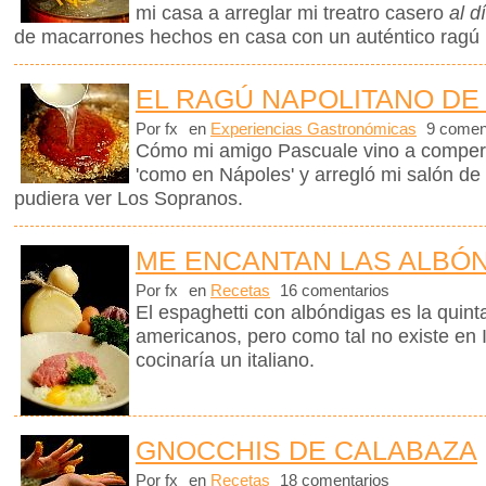
mi casa a arreglar mi treatro casero
al d
de macarrones hechos en casa con un auténtico ragú 
EL RAGÚ NAPOLITANO D
Por fx
en
Experiencias Gastronómicas
9 comen
Cómo mi amigo Pascuale vino a comper
'como en Nápoles' y arregló mi salón de
pudiera ver Los Sopranos.
ME ENCANTAN LAS ALBÓ
Por fx
en
Recetas
16 comentarios
El espaghetti con albóndigas es la quinta
americanos, pero como tal no existe en I
cocinaría un italiano.
GNOCCHIS DE CALABAZA
Por fx
en
Recetas
18 comentarios