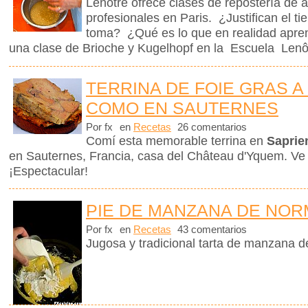
Lenôtre ofrece clases de repostería de a
profesionales en Paris. ¿Justifican el t
toma? ¿Qué es lo que en realidad apre
una clase de Brioche y Kugelhopf en la Escuela Len
TERRINA DE FOIE GRAS A
COMO EN SAUTERNES
Por fx
en
Recetas
26 comentarios
Comí esta memorable terrina en
Saprie
en Sauternes, Francia, casa del Château d'Yquem. Ve
¡Espectacular!
PIE DE MANZANA DE NOR
Por fx
en
Recetas
43 comentarios
Jugosa y tradicional tarta de manzana 