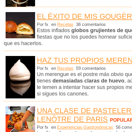
EL ÉXITO DE MIS GOUGÈ
Por fx
en
Recetas
36 comentarios
Estos inflados
globos grujientes de q
fiestas que no los puedes hornear sufici
que es hacerlos.
HAZ TUS PROPIOS MERE
Por fx
en
Recetas
59 comentarios
Un merengue es el postre más obvio q
tienes
demasiadas claras de huevo
, a
le temen a intentar hacer sus propios me
si sigues los canones.
UNA CLASE DE PASTELER
LENÔTRE DE PARIS
POPULA
Por fx
en
Experiencias Gastronómicas
56 come