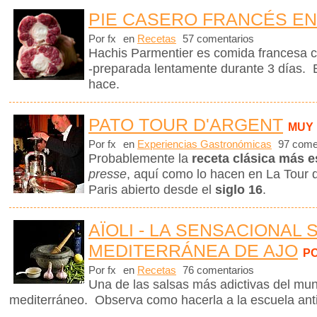
PIE CASERO FRANCÉS EN
Por fx
en
Recetas
57 comentarios
Hachis Parmentier es comida francesa c
-preparada lentamente durante 3 días. 
hace.
PATO TOUR D'ARGENT
MUY
Por fx
en
Experiencias Gastronómicas
97 come
Probablemente la
receta clásica más e
presse
, aquí como lo hacen en La Tour d
Paris abierto desde el
siglo 16
.
AÏOLI - LA SENSACIONAL 
MEDITERRÁNEA DE AJO
P
Por fx
en
Recetas
76 comentarios
Una de las salsas más adictivas del mund
mediterráneo. Observa como hacerla a la escuela ant