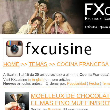
Artículos
Quien 
HOME
>>
TEMAS
>> COCINA FRANCESA
Artículos 1 al 15 de
20 artículos
sobre el tema
‘Cocina Francesa’
Visit FXcuisine
in English
for more articles.
Nuevos
artículos antes. Ordenar por:
Popularidad
¦
Fecha
¦
Tem
MOELLEUX DE CHOCOLAT
EL MÁS FINO MUFFIN/BR
Por fx
en
Recetas
51 comentarios