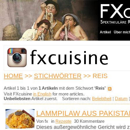
Artikel
Über mic
HOME
>>
STICHWÖRTER
>> REIS
Artikel 1 bis 1 von
1 Artikeln
mit dem Stichwort
‘Reis’
Visit FXcuisine
in English
for more articles.
Unbeliebsten
Artikel zuerst. Sortieren nach:
Beliebtheit
¦
Datum
LAMMPILAW AUS PAKISTA
Von fx
in
Rezepte
30 Kommentare
Dieses außergewöhnliche Gericht wird z