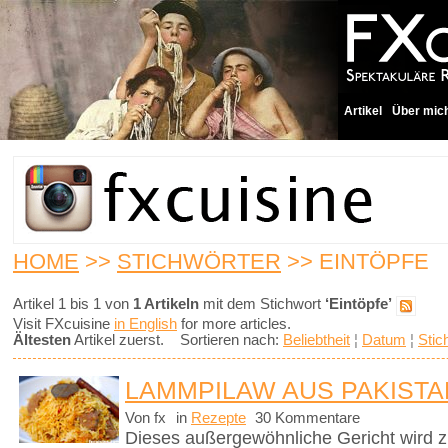
Artikel
Über mic
HOME
>>
STICHWÖRTER
>> EINTÖPFE
Artikel 1 bis 1 von
1 Artikeln
mit dem Stichwort
‘Eintöpfe’
Visit FXcuisine
in English
for more articles.
Ältesten
Artikel zuerst. Sortieren nach:
Beliebtheit
¦
Datum
¦
Stic
LAMMPILAW AUS PAKISTA
Von fx
in
Rezepte
30 Kommentare
Dieses außergewöhnliche Gericht wird z