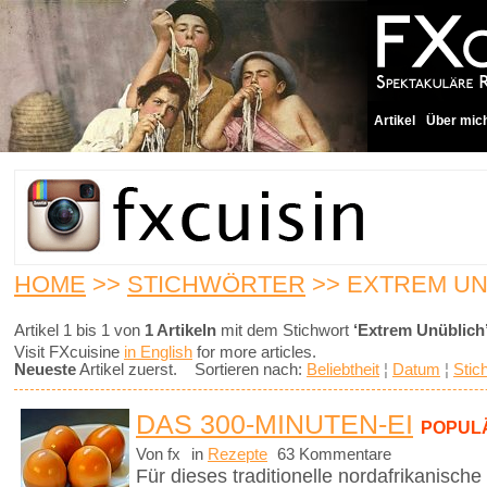
Artikel
Über mic
HOME
>>
STICHWÖRTER
>> EXTREM UN
Artikel 1 bis 1 von
1 Artikeln
mit dem Stichwort
‘Extrem Unüblich
Visit FXcuisine
in English
for more articles.
Neueste
Artikel zuerst. Sortieren nach:
Beliebtheit
¦
Datum
¦
Stic
DAS 300-MINUTEN-EI
POPUL
Von fx
in
Rezepte
63 Kommentare
Für dieses traditionelle nordafrikanisch