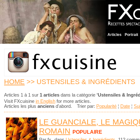
Articles
Portrait
HOME
>> USTENSILES & INGRÉDIENTS
Articles 1 à 1 sur
1 articles
dans la catégorie
‘Ustensiles & Ingréd
Visit FXcuisine
in English
for more articles.
Articles les plus
anciens
d'abord. Trier par:
Popularité
¦
Date
¦
Su
LE GUANCIALE, LE MAGI
ROMAIN
POPULAIRE
Par fx
dans
Ustensiles & Ingrédients
112 comme