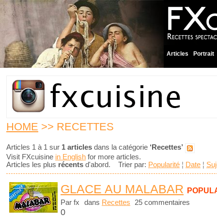
Articles
Portrait
HOME
>> RECETTES
Articles 1 à 1 sur
1 articles
dans la catégorie
‘Recettes’
Visit FXcuisine
in English
for more articles.
Articles les plus
récents
d'abord. Trier par:
Popularité
¦
Date
¦
Suj
GLACE AU MALABAR
POPUL
Par fx
dans
Recettes
25 commentaires
0