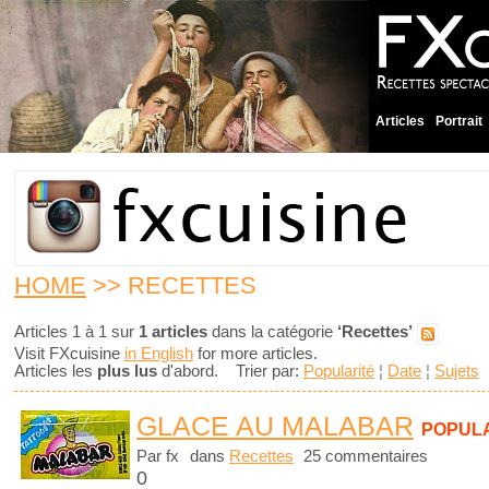
Articles
Portrait
HOME
>> RECETTES
Articles 1 à 1 sur
1 articles
dans la catégorie
‘Recettes’
Visit FXcuisine
in English
for more articles.
Articles les
plus lus
d'abord. Trier par:
Popularité
¦
Date
¦
Sujets
GLACE AU MALABAR
POPUL
Par fx
dans
Recettes
25 commentaires
0