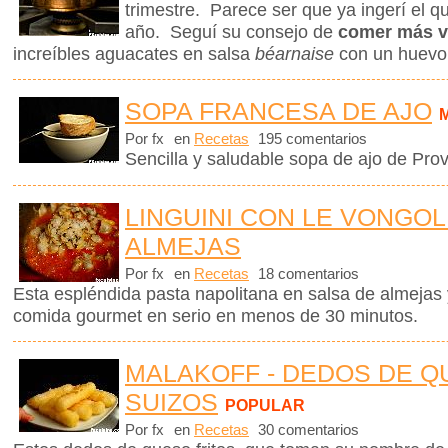
trimestre. Parece ser que ya ingerí el q
año. Seguí su consejo de
comer más v
increíbles aguacates en salsa
béarnaise
con un huevo
SOPA FRANCESA DE AJO
Por fx
en
Recetas
195 comentarios
Sencilla y saludable sopa de ajo de Pro
LINGUINI CON LE VONGOL
ALMEJAS
Por fx
en
Recetas
18 comentarios
Esta espléndida pasta napolitana en salsa de almejas 
comida gourmet en serio en menos de 30 minutos.
MALAKOFF - DEDOS DE 
SUIZOS
POPULAR
Por fx
en
Recetas
30 comentarios