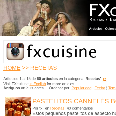
Artículos
Quien 
HOME
>> RECETAS
Artículos 1 al 15 de
60 artículos
en la categoria
‘Recetas’
Visit FXcuisine
in English
for more articles.
Antiguos
artículs antes. Ordenar por:
Popularidad
¦
Fecha
¦
Tem
PASTELITOS CANNELÉS 
Por fx
en
Recetas
49 comentarios
Estos pequeños pastelitos de aspecto h