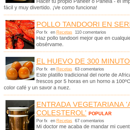
Hacer tu propio Paneer o Panela - el im
fácil y muy divertido. ¡Ve como funciona!
POLLO TANDOORI EN SER
Por fx
en
Recetas
110 comentarios
Haz pollo tandoori mejor que en cualquie
obsérvame.
EL HUEVO DE 300 MINUT
Por fx
en
Recetas
63 comentarios
Este platillo tradicional del norte de Afr
frescos por 5 horas en un horno a 100º
color café y un savor a nuez.
ENTRADA VEGETARIANA '
COLESTEROL'
POPULAR
Por fx
en
Recetas
67 comentarios
Mi doctor me acaba de mandar mi cuenta 