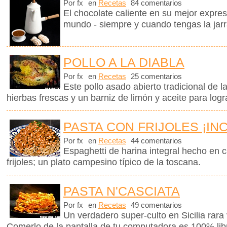
Por fx
en
Recetas
84 comentarios
El chocolate caliente en su mejor expre
mundo - siempre y cuando tengas la jar
POLLO A LA DIABLA
Por fx
en
Recetas
25 comentarios
Este pollo asado abierto tradicional de 
hierbas frescas y un barniz de limón y aceite para logra
PASTA CON FRIJOLES ¡IN
Por fx
en
Recetas
44 comentarios
Espaghetti de harina integral hecho en 
frijoles; un plato campesino típico de la toscana.
PASTA N'CASCIATA
Por fx
en
Recetas
49 comentarios
Un verdadero super-culto en Sicilia rara 
Comerlo de la pantalla de tu computadora es 100% libr