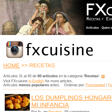
Artículos
Quien 
HOME
>> RECETAS
Artículos 31 al 45 de
60 artículos
en la categoria
‘Recetas’
Visit FXcuisine
in English
for more articles.
Artículos
menos populares
antes. Ordenar por:
Popularidad
¦
F
LOS DUMPLINGS HÚNGAR
MI INFANCIA
Por fx
en
Recetas
55 comentarios