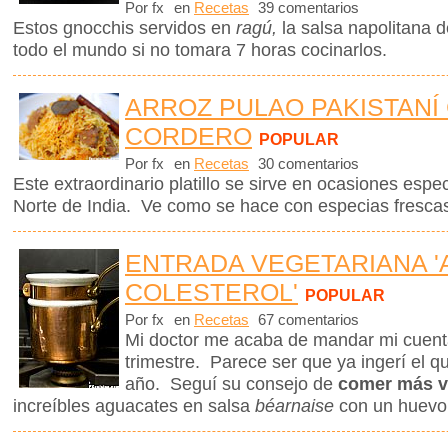
Por fx
en
Recetas
39 comentarios
Estos gnocchis servidos en
ragú,
la salsa napolitana 
todo el mundo si no tomara 7 horas cocinarlos.
ARROZ PULAO PAKISTANÍ
CORDERO
POPULAR
Por fx
en
Recetas
30 comentarios
Este extraordinario platillo se sirve en ocasiones espe
Norte de India. Ve como se hace con especias frescas
ENTRADA VEGETARIANA '
COLESTEROL'
POPULAR
Por fx
en
Recetas
67 comentarios
Mi doctor me acaba de mandar mi cuenta 
trimestre. Parece ser que ya ingerí el q
año. Seguí su consejo de
comer más v
increíbles aguacates en salsa
béarnaise
con un huevo