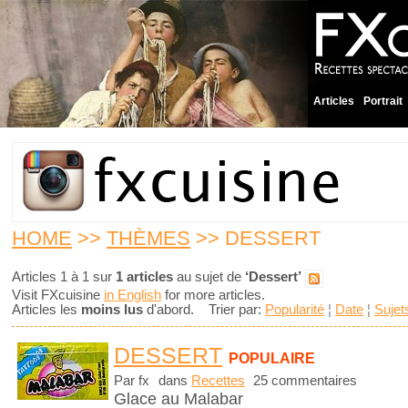
Articles
Portrait
HOME
>>
THÈMES
>> DESSERT
Articles 1 à 1 sur
1 articles
au sujet de
‘Dessert’
Visit FXcuisine
in English
for more articles.
Articles les
moins lus
d'abord. Trier par:
Popularité
¦
Date
¦
Sujet
DESSERT
POPULAIRE
Par fx
dans
Recettes
25 commentaires
Glace au Malabar