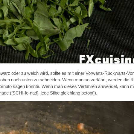
chwarz oder zu weich wird, sollte es mit einer Vorwärts-Rückwärts-
von oben nach unten zu schneiden. Wenn man so verfährt, werden die 
cornuto sagen könnte. Wenn man dieses Verfahren anwendet, kann m
e ([SCHI-fo-nad], jede Silbe gleichlang betont]).