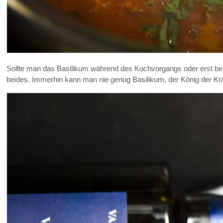
Sollte man das Basilikum während des Kochvorgangs oder erst bei
beides. Immerhin kann man nie genug Basilikum, der König der Kr