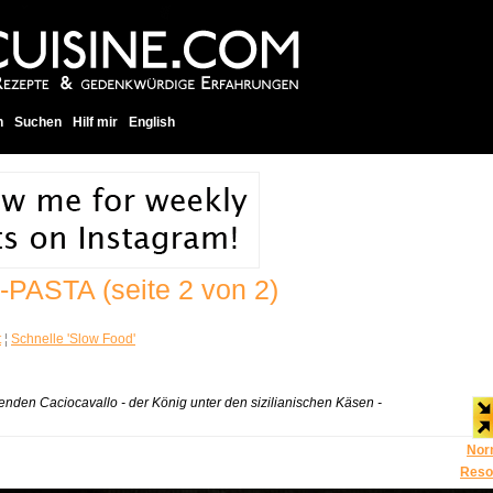
h
Suchen
Hilf mir
English
-PASTA
(seite 2 von 2)
t
¦
Schnelle 'Slow Food'
kenden Caciocavallo - der König unter den sizilianischen Käsen -
Nor
Reso