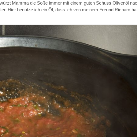
ien würzt Mamma die Soße immer mit einem guten Schuss Olivenöl n
liter. Hier benutze ich ein Öl, dass ich von meinem Freund Richard ha