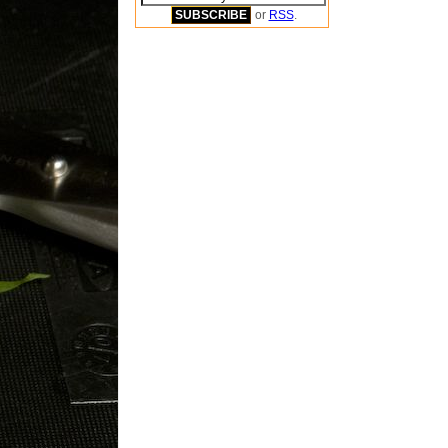
or
RSS
.