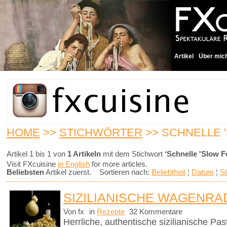
Artikel
Über mic
HOME
>>
STICHWÖRTER
>> SCHNELLE 
Artikel 1 bis 1 von
1 Artikeln
mit dem Stichwort
‘Schnelle 'Slow F
Visit FXcuisine
in English
for more articles.
Beliebsten
Artikel zuerst. Sortieren nach:
Beliebtheit
¦
Datum
¦
St
SIZILIANISCHE WAGENRA
Von fx
in
Rezepte
32 Kommentare
Herrliche, authentische sizilianische Pa