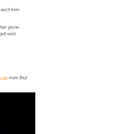
 auch kein
hier gerne
elt wird.
cula
mein Blut