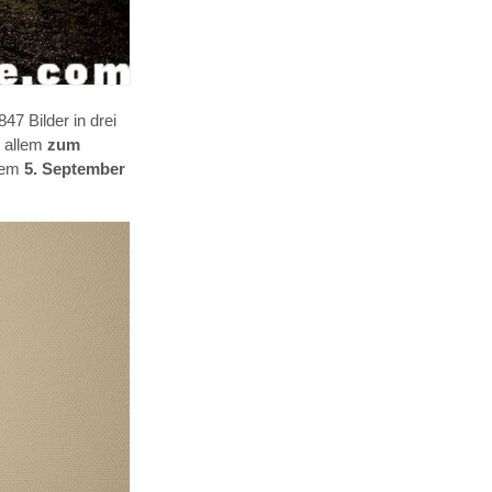
47 Bilder in drei
r allem
zum
dem
5. September