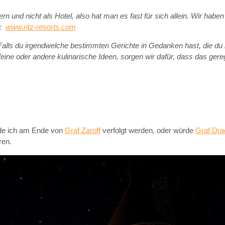
 und nicht als Hotel, also hat man es fast für sich allein. Wir haben
r:
www.ritz-resorts.com
Falls du irgendwelche bestimmten Gerichte in Gedanken hast, die du 
ne oder andere kulinarische Ideen, sorgen wir dafür, dass das gereg
ürde ich am Ende von
Graf Zaroff
verfolgt werden, oder würde
Graf Dra
ren.