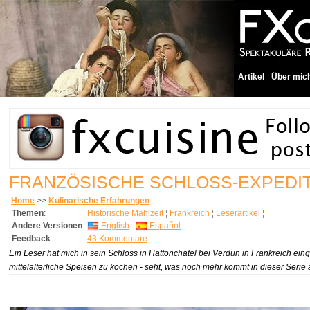
Artikel
Über mic
FRANZÖSISCHE SCHLOSS-EXPEDI
Home
>>
Kulinarische Erfahrungen
Themen
:
Historische Mahlzeit
¦
Frankreich
¦
Leserartikel
¦
Andere Versionen
:
English
Español
Feedback
:
43 Kommentare
Ein Leser hat mich in sein Schloss in Hattonchatel bei Verdun in Frankreich ei
mittelalterliche Speisen zu kochen - seht, was noch mehr kommt in dieser Serie 