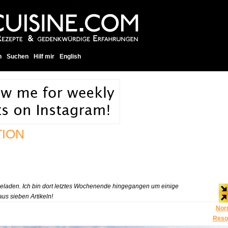
h
Suchen
Hilf mir
English
TION
ngeladen. Ich bin dort letztes Wochenende hingegangen um einige
aus sieben Artikeln!
Nor
Reso