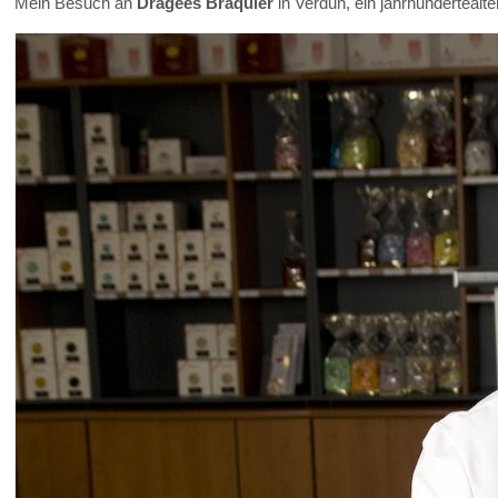
Mein Besuch an
Dragées Braquier
in Verdun, ein jahrhundertealt