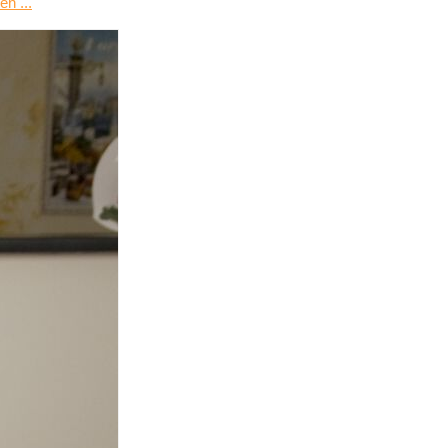
en ...