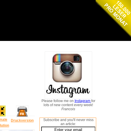
Please follow me on
Instagram
for
lots of new content every week!
Francois
male
Subscribe and you'll never miss
Druckversion
an article:
lution