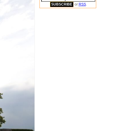
or
RSS
.