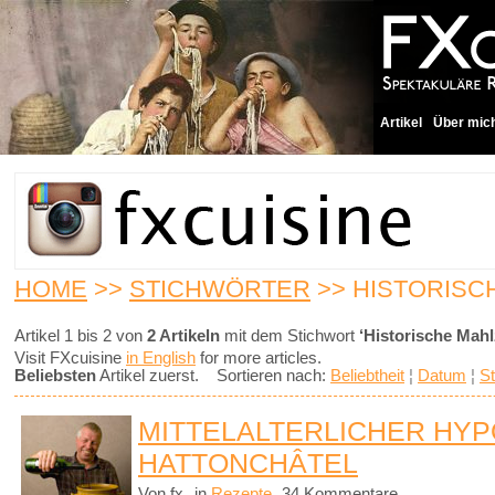
Artikel
Über mic
HOME
>>
STICHWÖRTER
>> HISTORISC
Artikel 1 bis 2 von
2 Artikeln
mit dem Stichwort
‘Historische Mahl
Visit FXcuisine
in English
for more articles.
Beliebsten
Artikel zuerst. Sortieren nach:
Beliebtheit
¦
Datum
¦
St
MITTELALTERLICHER HYP
HATTONCHÂTEL
Von fx
in
Rezepte
34 Kommentare